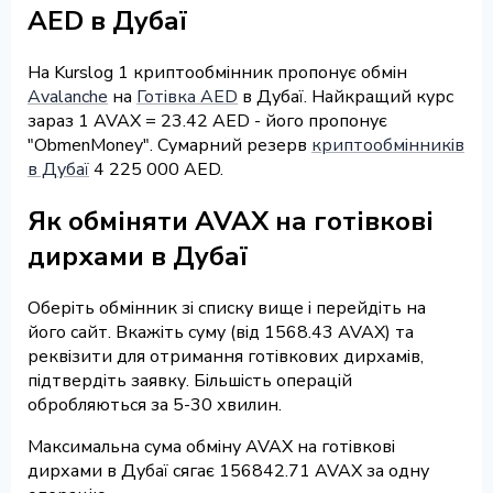
AED в Дубаї
На Kurslog 1 криптообмінник пропонує обмін
Avalanche
на
Готівка AED
в Дубаї. Найкращий курс
зараз 1 AVAX = 23.42 AED - його пропонує
"ObmenMoney". Сумарний резерв
криптообмінників
в Дубаї
4 225 000 AED.
Як обміняти AVAX на готівкові
дирхами в Дубаї
Оберіть обмінник зі списку вище і перейдіть на
його сайт. Вкажіть суму (від 1568.43 AVAX) та
реквізити для отримання готівкових дирхамів,
підтвердіть заявку. Більшість операцій
обробляються за 5-30 хвилин.
Максимальна сума обміну AVAX на готівкові
дирхами в Дубаї сягає 156842.71 AVAX за одну