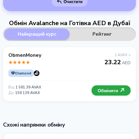
Очистити
Обмін Avalanche на Готівка AED в Дубаї
Найкращий курс
Рейтинг
ObmenMoney
1 AVAX =
23.22
AED
Diamond
Від
1 581.39 AVAX
Обміняти
До
158 139 AVAX
Схожі напрямки обміну