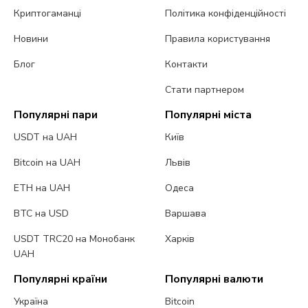
Криптогаманці
Політика конфіденційності
Новини
Правила користування
Блог
Контакти
Стати партнером
Популярні пари
Популярні міста
USDT на UAH
Київ
Bitcoin на UAH
Львів
ETH на UAH
Одеса
BTC на USD
Варшава
USDT TRC20 на Монобанк
Харків
UAH
Популярні країни
Популярні валюти
Україна
Bitcoin