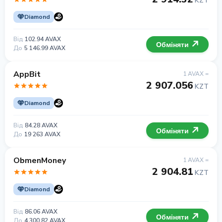
KZT
Diamond
Від
102.94 AVAX
Обміняти
До
5 146.99 AVAX
AppBit
1 AVAX =
2 907.056
KZT
Diamond
Від
84.28 AVAX
Обміняти
До
19 263 AVAX
ObmenMoney
1 AVAX =
2 904.81
KZT
Diamond
Від
86.06 AVAX
Обміняти
До
4 300.82 AVAX