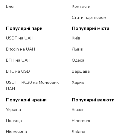
Блог
Контакти
Стати партнером
Популярні пари
Популярні міста
USDT на UAH
Київ
Bitcoin на UAH
Львів
ETH на UAH
Одеса
BTC на USD
Варшава
USDT TRC20 на Монобанк
Харків
UAH
Популярні країни
Популярні валюти
Україна
Bitcoin
Польща
Ethereum
Німеччина
Solana