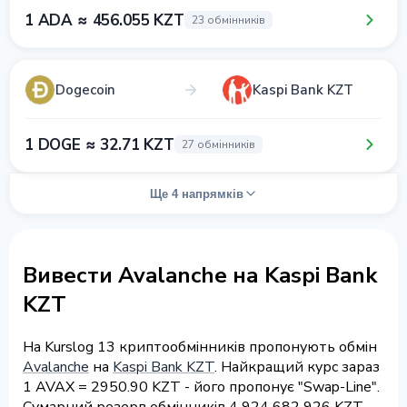
1 ADA ≈ 456.055 KZT
23 обмінників
Dogecoin
Kaspi Bank KZT
1 DOGE ≈ 32.71 KZT
27 обмінників
Ще 4 напрямків
Вивести Avalanche на Kaspi Bank
KZT
На Kurslog 13 криптообмінників пропонують обмін
Avalanche
на
Kaspi Bank KZT
. Найкращий курс зараз
1 AVAX = 2950.90 KZT - його пропонує "Swap-Line".
Сумарний резерв обмінників 4 924 682 926 KZT.