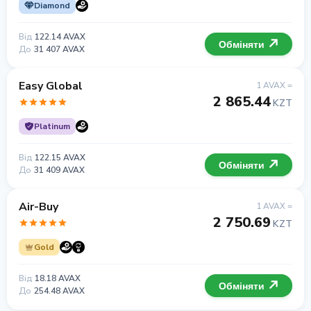
Diamond
Від
122.14 AVAX
Обміняти
До
31 407 AVAX
Easy Global
1 AVAX =
2 865.44
KZT
Platinum
Від
122.15 AVAX
Обміняти
До
31 409 AVAX
Air-Buy
1 AVAX =
2 750.69
KZT
Gold
Від
18.18 AVAX
Обміняти
До
254.48 AVAX