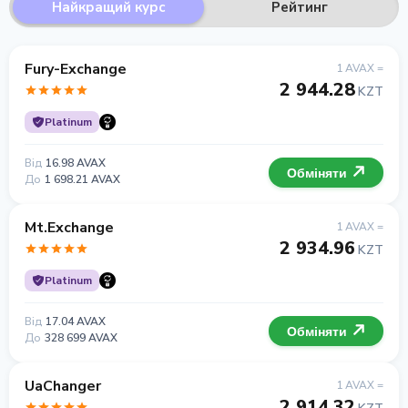
Найкращий курс
Рейтинг
Fury-Exchange
1 AVAX =
2 944.28
KZT
Platinum
Від
16.98 AVAX
Обміняти
До
1 698.21 AVAX
Mt.Exchange
1 AVAX =
2 934.96
KZT
Platinum
Від
17.04 AVAX
Обміняти
До
328 699 AVAX
UaChanger
1 AVAX =
2 914.32