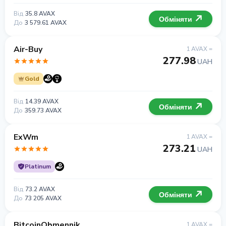
Від
35.8 AVAX
Обміняти
До
3 579.61 AVAX
Air-Buy
1 AVAX =
277.98
UAH
Gold
Від
14.39 AVAX
Обміняти
До
359.73 AVAX
ExWm
1 AVAX =
273.21
UAH
Platinum
Від
73.2 AVAX
Обміняти
До
73 205 AVAX
BitcoinObmennik
1 AVAX =