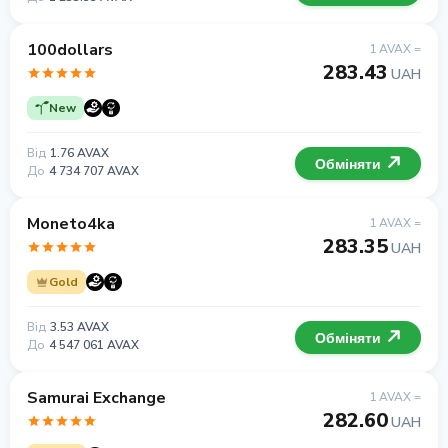
100dollars
1 AVAX =
283.43
UAH
New
Від
1.76 AVAX
Обміняти
До
4 734 707 AVAX
Moneto4ka
1 AVAX =
283.35
UAH
Gold
Від
3.53 AVAX
Обміняти
До
4 547 061 AVAX
Samurai Exchange
1 AVAX =
282.60
UAH