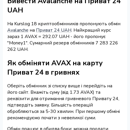
Вивести Avalanche на Приват 24
UAH
На Kurslog 18 криптообмінників пропонують обмін
Avalanche
на
Приват 24 UAH
. Найкращий курс
зараз 1 AVAX = 292.07 UAH - його пропонує
"Money1". Сумарний резерв обмінників 7 283 226
262 UAH.
Як обміняти AVAX на карту
Приват 24 в гривнях
Оберіть обмінник зі списку вище і перейдіть на
його сайт. Вкажіть суму (від 1.73 AVAX) та
реквізити для отримання гривневого Привату 24,
підтвердіть заявку. Більшість операцій
обробляються за 5-30 хвилин. При першому обміні
рекомендуємо почати з невеликої суми.
Обмін працює в обидва боки: можна продати