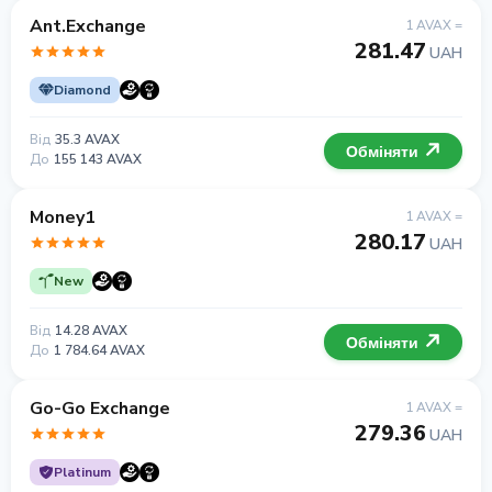
Ant.Exchange
1 AVAX =
281.47
UAH
Diamond
Від
35.3 AVAX
Обміняти
До
155 143 AVAX
Money1
1 AVAX =
280.17
UAH
New
Від
14.28 AVAX
Обміняти
До
1 784.64 AVAX
Go-Go Exchange
1 AVAX =
279.36
UAH
Platinum