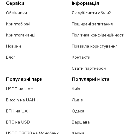
Сервіси
Інформація
Обмінники
Як здійснити обмін?
Криптобіржі
Поширені запитання
Криптогаманці
Політика конфіденційності
Новини
Правила користування
Блог
Контакти
Стати партнером
Популярні пари
Популярні міста
USDT на UAH
Київ
Bitcoin на UAH
Львів
ETH на UAH
Одеса
BTC на USD
Варшава
USDT TRC20 на Монобанк
Харків