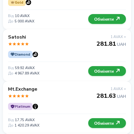
Gold
Від
10 AVAX
Обміняти
До
5 000 AVAX
Satoshi
1 AVAX =
281.81
UAH
Diamond
Від
59.92 AVAX
Обміняти
До
4 967.89 AVAX
Mt.Exchange
1 AVAX =
281.63
UAH
Platinum
Від
17.75 AVAX
Обміняти
До
1 420.29 AVAX