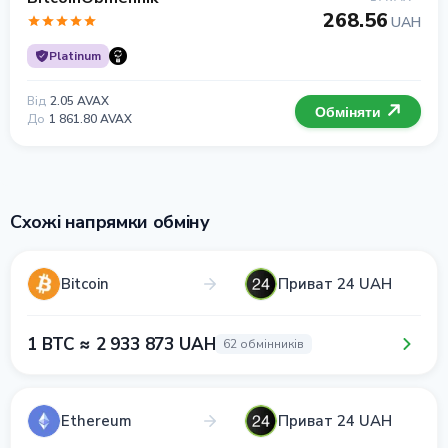
268.56
UAH
Platinum
Від
2.05 AVAX
Обміняти
До
1 861.80 AVAX
Схожі напрямки обміну
Bitcoin
Приват 24 UAH
1 BTC ≈ 2 933 873 UAH
62 обмінників
Ethereum
Приват 24 UAH