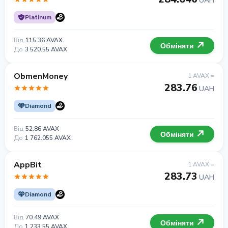
UAH
Platinum
Від
115.36 AVAX
Обміняти
До
3 520.55 AVAX
ObmenMoney
1 AVAX =
283.76
UAH
Diamond
Від
52.86 AVAX
Обміняти
До
1 762.055 AVAX
AppBit
1 AVAX =
283.73
UAH
Diamond
Від
70.49 AVAX
Обміняти
До
1 233.55 AVAX