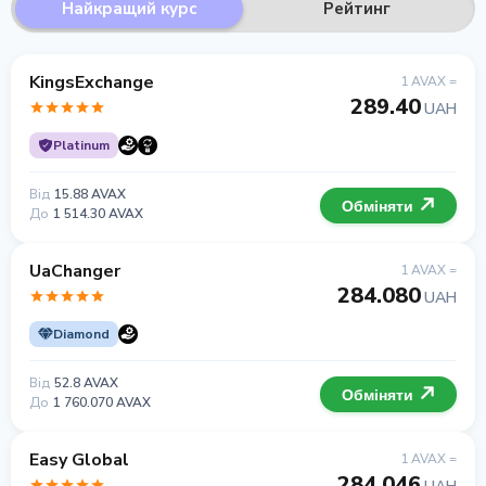
Найкращий курс
Рейтинг
KingsExchange
1 AVAX =
289.40
UAH
Platinum
Від
15.88 AVAX
Обміняти
До
1 514.30 AVAX
UaChanger
1 AVAX =
284.080
UAH
Diamond
Від
52.8 AVAX
Обміняти
До
1 760.070 AVAX
Easy Global
1 AVAX =
284.046