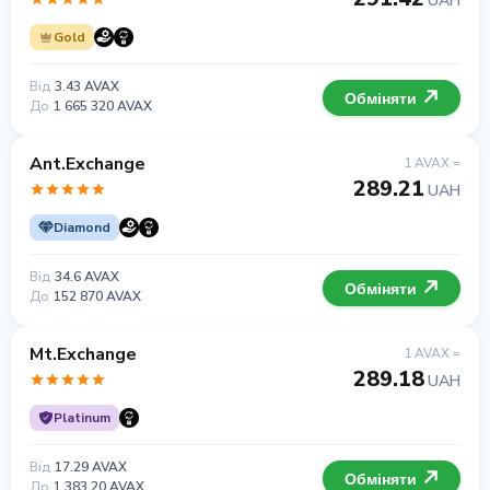
UAH
Gold
Від
3.43 AVAX
Обміняти
До
1 665 320 AVAX
Ant.Exchange
1 AVAX =
289.21
UAH
Diamond
Від
34.6 AVAX
Обміняти
До
152 870 AVAX
Mt.Exchange
1 AVAX =
289.18
UAH
Platinum
Від
17.29 AVAX
Обміняти
До
1 383.20 AVAX