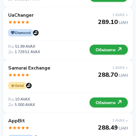
UaChanger
1 AVAX =
289.10
UAH
Diamond
Від
51.89 AVAX
Обміняти
До
1 729.51 AVAX
Samurai Exchange
1 AVAX =
288.70
UAH
Gold
Від
10 AVAX
Обміняти
До
5 000 AVAX
AppBit
1 AVAX =
288.49
UAH