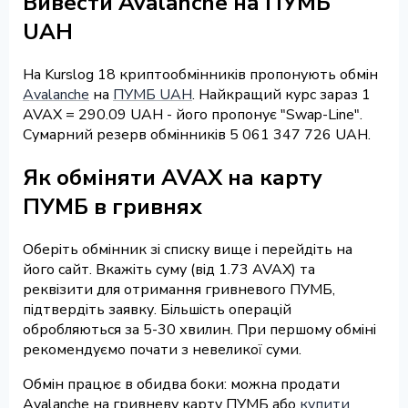
Вивести Avalanche на ПУМБ
UAH
На Kurslog 18 криптообмінників пропонують обмін
Avalanche
на
ПУМБ UAH
. Найкращий курс зараз 1
AVAX = 290.09 UAH - його пропонує "Swap-Line".
Сумарний резерв обмінників 5 061 347 726 UAH.
Як обміняти AVAX на карту
ПУМБ в гривнях
Оберіть обмінник зі списку вище і перейдіть на
його сайт. Вкажіть суму (від 1.73 AVAX) та
реквізити для отримання гривневого ПУМБ,
підтвердіть заявку. Більшість операцій
обробляються за 5-30 хвилин. При першому обміні
рекомендуємо почати з невеликої суми.
Обмін працює в обидва боки: можна продати
Avalanche на гривневу карту ПУМБ або
купити