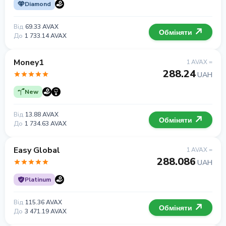
Diamond
Від
69.33 AVAX
Обміняти
До
1 733.14 AVAX
Money1
1 AVAX =
288.24
UAH
New
Від
13.88 AVAX
Обміняти
До
1 734.63 AVAX
Easy Global
1 AVAX =
288.086
UAH
Platinum
Від
115.36 AVAX
Обміняти
До
3 471.19 AVAX