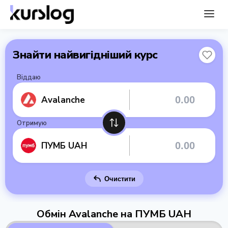
Знайти найвигідніший курс
Віддаю
Avalanche
Отримую
ПУМБ UAH
Очистити
Обмін Avalanche на ПУМБ UAH