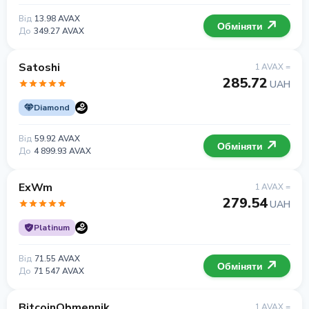
Від
13.98 AVAX
Обміняти
До
349.27 AVAX
Satoshi
1 AVAX =
285.72
UAH
Diamond
Від
59.92 AVAX
Обміняти
До
4 899.93 AVAX
ExWm
1 AVAX =
279.54
UAH
Platinum
Від
71.55 AVAX
Обміняти
До
71 547 AVAX
BitcoinObmennik
1 AVAX =