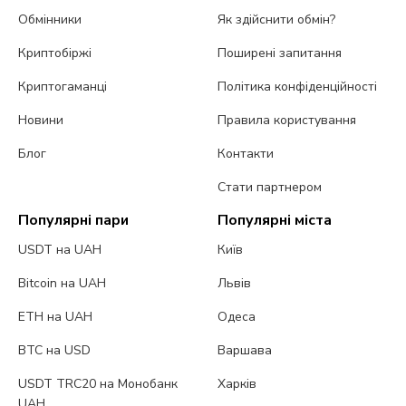
Обмінники
Як здійснити обмін?
Криптобіржі
Поширені запитання
Криптогаманці
Політика конфіденційності
Новини
Правила користування
Блог
Контакти
Стати партнером
Популярні пари
Популярні міста
USDT на UAH
Київ
Bitcoin на UAH
Львів
ETH на UAH
Одеса
BTC на USD
Варшава
USDT TRC20 на Монобанк
Харків
UAH