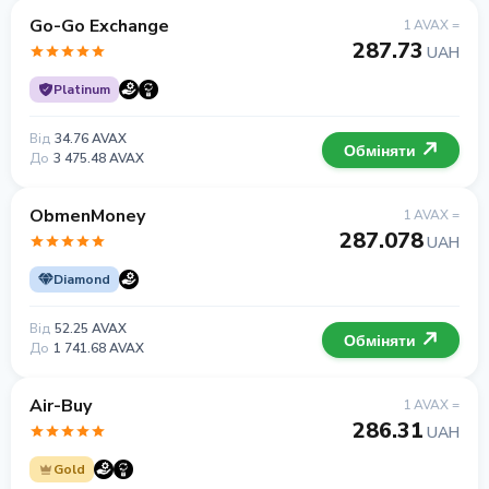
Go-Go Exchange
1 AVAX =
287.73
UAH
Platinum
Від
34.76 AVAX
Обміняти
До
3 475.48 AVAX
ObmenMoney
1 AVAX =
287.078
UAH
Diamond
Від
52.25 AVAX
Обміняти
До
1 741.68 AVAX
Air-Buy
1 AVAX =
286.31
UAH
Gold