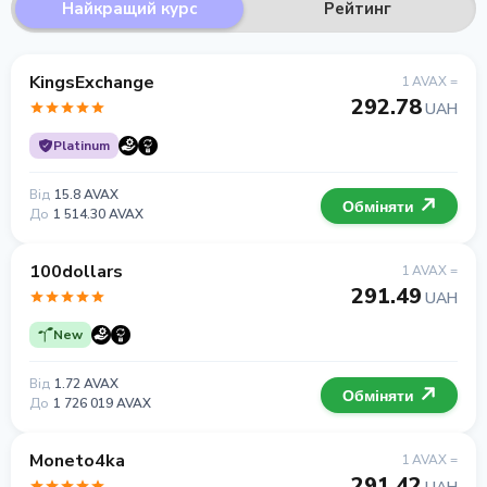
Найкращий курс
Рейтинг
KingsExchange
1 AVAX =
292.78
UAH
Platinum
Від
15.8 AVAX
Обміняти
До
1 514.30 AVAX
100dollars
1 AVAX =
291.49
UAH
New
Від
1.72 AVAX
Обміняти
До
1 726 019 AVAX
Moneto4ka
1 AVAX =
291.42