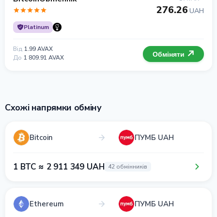
276.26
UAH
Platinum
Від
1.99 AVAX
Обміняти
До
1 809.91 AVAX
Схожі напрямки обміну
Bitcoin
ПУМБ UAH
1 BTC ≈ 2 911 349 UAH
42 обмінників
Ethereum
ПУМБ UAH