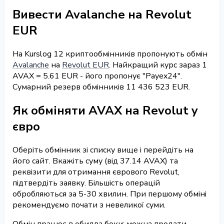
Вивести Avalanche на Revolut
EUR
На Kurslog 12 криптообмінників пропонують обмін
Avalanche
на
Revolut EUR
. Найкращий курс зараз 1
AVAX = 5.61 EUR - його пропонує "Payex24".
Сумарний резерв обмінників 11 436 523 EUR.
Як обміняти AVAX на Revolut у
євро
Оберіть обмінник зі списку вище і перейдіть на
його сайт. Вкажіть суму (від 37.14 AVAX) та
реквізити для отримання єврового Revolut,
підтвердіть заявку. Більшість операцій
обробляються за 5-30 хвилин. При першому обміні
рекомендуємо почати з невеликої суми.
Обмін працює в обидва боки: можна продати