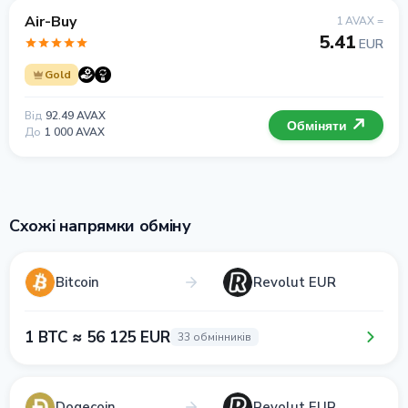
Air-Buy
1 AVAX =
5.41
EUR
Gold
Від
92.49 AVAX
Обміняти
До
1 000 AVAX
Схожі напрямки обміну
Bitcoin
Revolut EUR
1 BTC ≈ 56 125 EUR
33 обмінників
Dogecoin
Revolut EUR