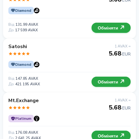
EUR
Diamond
Від
131.99 AVAX
Обміняти
До
17 599 AVAX
Satoshi
1 AVAX =
5.68
EUR
Diamond
Від
147.85 AVAX
Обміняти
До
421 195 AVAX
Mt.Exchange
1 AVAX =
5.68
EUR
Platinum
Від
176.08 AVAX
Обміняти
До
2 641.25 AVAX