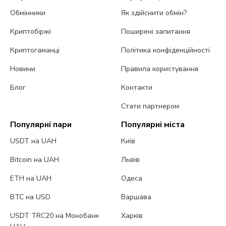
Обмінники
Як здійснити обмін?
Криптобіржі
Поширені запитання
Криптогаманці
Політика конфіденційності
Новини
Правила користування
Блог
Контакти
Стати партнером
Популярні пари
Популярні міста
USDT на UAH
Київ
Bitcoin на UAH
Львів
ETH на UAH
Одеса
BTC на USD
Варшава
USDT TRC20 на Монобанк
Харків