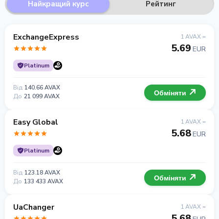
Найкращий курс
Рейтинг
ExchangeExpress
1 AVAX =
5.69
EUR
Platinum
Від
140.66 AVAX
Обміняти
До
21 099 AVAX
Easy Global
1 AVAX =
5.68
EUR
Platinum
Від
123.18 AVAX
Обміняти
До
133 433 AVAX
UaChanger
1 AVAX =
5.68