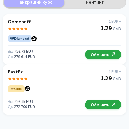
Найкращий курс
Рейтинг
Obmenoff
1 EUR =
1.29
CAD
Diamond
Від
426.73 EUR
Обміняти
До
279 614 EUR
FastEx
1 EUR =
1.29
CAD
Gold
Від
426.95 EUR
Обміняти
До
272 760 EUR