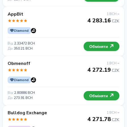
AppBit
1 BCH =
4 283.16
CZK
Diamond
Від
2.33472 BCH
Обміняти
До
350.21 BCH
Obmenoff
1 BCH =
4 272.19
CZK
Diamond
Від
2.80886 BCH
Обміняти
До
273.91 BCH
Bulldog Exchange
1 BCH =
4 271.78
CZK