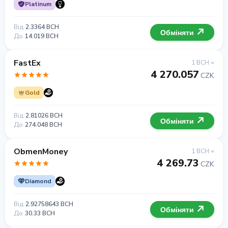
Platinum
Від
2.3364 BCH
Обміняти
До
14.019 BCH
FastEx
1 BCH =
4 270.057
CZK
Gold
Від
2.81026 BCH
Обміняти
До
274.048 BCH
ObmenMoney
1 BCH =
4 269.73
CZK
Diamond
Від
2.92758643 BCH
Обміняти
До
30.33 BCH