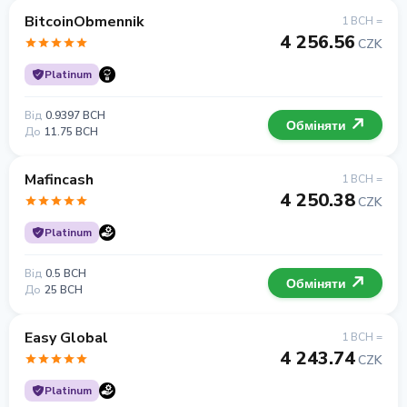
BitcoinObmennik
1 BCH =
4 256.56
CZK
Platinum
Від
0.9397 BCH
Обміняти
До
11.75 BCH
Mafincash
1 BCH =
4 250.38
CZK
Platinum
Від
0.5 BCH
Обміняти
До
25 BCH
Easy Global
1 BCH =
4 243.74
CZK
Platinum