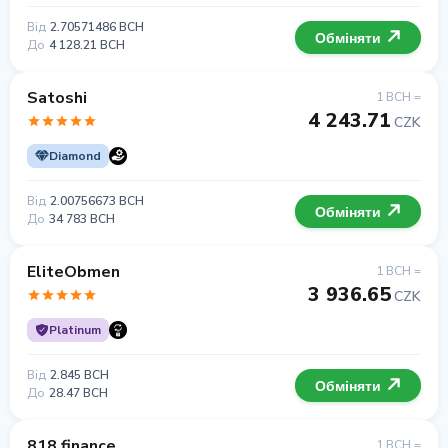
Від
2.70571486 BCH
Обміняти
До
4 128.21 BCH
Satoshi
1 BCH =
4 243.71
CZK
Diamond
Від
2.00756673 BCH
Обміняти
До
34 783 BCH
EliteObmen
1 BCH =
3 936.65
CZK
Platinum
Від
2.845 BCH
Обміняти
До
28.47 BCH
818.finance
1 BCH =