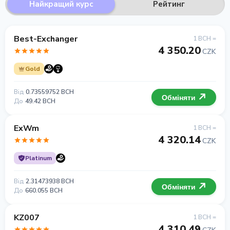
Найкращий курс
Рейтинг
Best-Exchanger
1 BCH =
4 350.20
CZK
Gold
Від
0.73559752 BCH
Обміняти
До
49.42 BCH
ExWm
1 BCH =
4 320.14
CZK
Platinum
Від
2.31473938 BCH
Обміняти
До
660.055 BCH
KZ007
1 BCH =
4 310.49