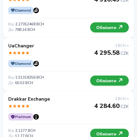
CZK
Diamond
Від
2.27352469 BCH
Обміняти
До
788.16 BCH
UaChanger
1 BCH =
4 295.58
CZK
Diamond
Від
1.51318256 BCH
Обміняти
До
60.53 BCH
Drakkar Exchange
1 BCH =
4 284.60
CZK
Platinum
Від
2.1277 BCH
Обміняти
До
12.77 BCH