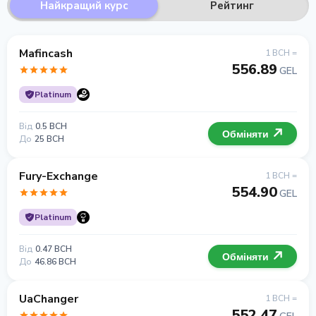
Найкращий курс
Рейтинг
Mafincash
1 BCH =
556.89
GEL
Platinum
Від
0.5 BCH
Обміняти
До
25 BCH
Fury-Exchange
1 BCH =
554.90
GEL
Platinum
Від
0.47 BCH
Обміняти
До
46.86 BCH
UaChanger
1 BCH =
552.47