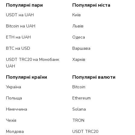
Популярні пари
Популярні міста
USDT на UAH
Київ
Bitcoin на UAH
Львів
ETH на UAH
Одеса
BTC на USD
Варшава
USDT TRC20 на Монобанк
Харків
UAH
Популярні країни
Популярні валюти
Україна
Bitcoin
Польща
Ethereum
Німеччина
Solana
Чехія
TRON
Молдова
USDT TRC20