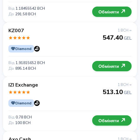
Від
1.18455542 BCH
Обміняти
До
291.58 BCH
KZ007
1 BCH =
547.40
GEL
Diamond
Від
1.91815652 BCH
Обміняти
До
895.14 BCH
IZI Exchange
1 BCH =
513.10
GEL
Diamond
Від
0.78 BCH
Обміняти
До
100 BCH
Axo.Cash
1 BCH =