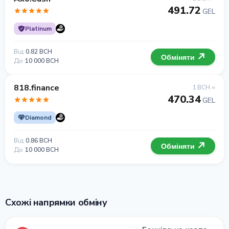
491.72
GEL
Platinum
Від
0.82 BCH
Обміняти
До
10 000 BCH
818.finance
1 BCH =
470.34
GEL
Diamond
Від
0.86 BCH
Обміняти
До
10 000 BCH
Схожі напрямки обміну