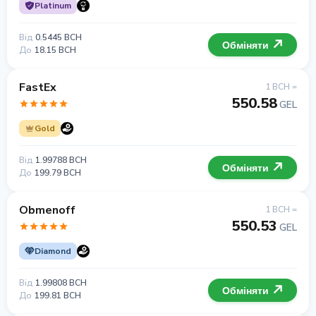
Platinum
Від
0.5445 BCH
Обміняти
До
18.15 BCH
FastEx
1 BCH =
550.58
GEL
Gold
Від
1.99788 BCH
Обміняти
До
199.79 BCH
Obmenoff
1 BCH =
550.53
GEL
Diamond
Від
1.99808 BCH
Обміняти
До
199.81 BCH