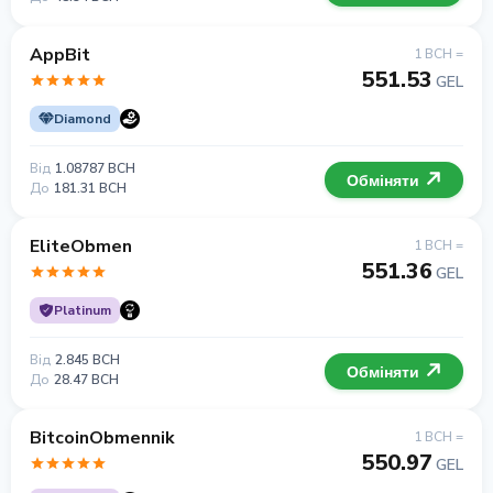
AppBit
1 BCH =
551.53
GEL
Diamond
Від
1.08787 BCH
Обміняти
До
181.31 BCH
EliteObmen
1 BCH =
551.36
GEL
Platinum
Від
2.845 BCH
Обміняти
До
28.47 BCH
BitcoinObmennik
1 BCH =
550.97
GEL