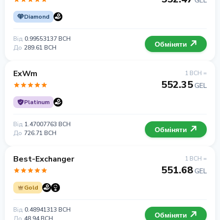
GEL
Diamond
Від
0.99553137 BCH
Обміняти
До
289.61 BCH
ExWm
1 BCH =
552.35
GEL
Platinum
Від
1.47007763 BCH
Обміняти
До
726.71 BCH
Best-Exchanger
1 BCH =
551.68
GEL
Gold
Від
0.48941313 BCH
Обміняти
До
48.94 BCH