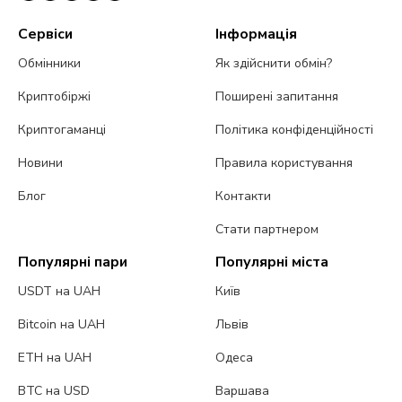
Сервіси
Інформація
Обмінники
Як здійснити обмін?
Криптобіржі
Поширені запитання
Криптогаманці
Політика конфіденційності
Новини
Правила користування
Блог
Контакти
Стати партнером
Популярні пари
Популярні міста
USDT на UAH
Київ
Bitcoin на UAH
Львів
ETH на UAH
Одеса
BTC на USD
Варшава