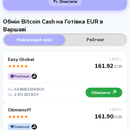
Очистити
Обмін Bitcoin Cash на Готівка EUR в
Варшаві
Найкращий курс
Рейтинг
Easy Global
1 BCH =
161.92
EUR
Platinum
Від
54.96651034 BCH
Обміняти
До
2 471.023 BCH
Obmenoff
1 BCH =
161.90
EUR
Diamond