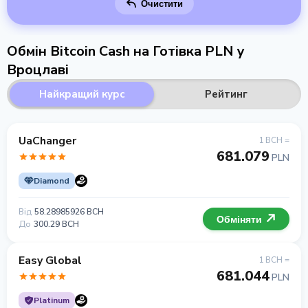
Очистити
Обмін Bitcoin Cash на Готівка PLN у
Вроцлаві
Найкращий курс
Рейтинг
UaChanger
1 BCH =
681.079
PLN
Diamond
Від
58.28985926 BCH
Обміняти
До
300.29 BCH
Easy Global
1 BCH =
681.044
PLN
Platinum