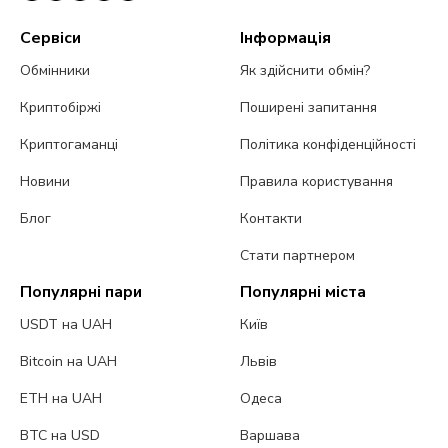
Сервіси
Інформація
Обмінники
Як здійснити обмін?
Криптобіржі
Поширені запитання
Криптогаманці
Політика конфіденційності
Новини
Правила користування
Блог
Контакти
Стати партнером
Популярні пари
Популярні міста
USDT на UAH
Київ
Bitcoin на UAH
Львів
ETH на UAH
Одеса
BTC на USD
Варшава