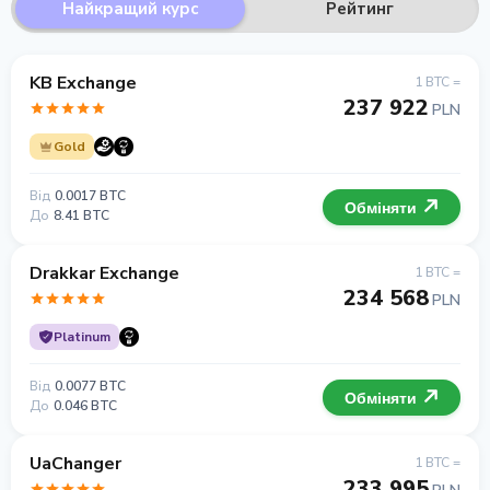
Найкращий курс
Рейтинг
KB Exchange
1 BTC =
237 922
PLN
Gold
Від
0.0017 BTC
Обміняти
До
8.41 BTC
Drakkar Exchange
1 BTC =
234 568
PLN
Platinum
Від
0.0077 BTC
Обміняти
До
0.046 BTC
UaChanger
1 BTC =
233 995