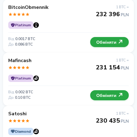
BitcoinObmennik
1 BTC =
232 396
PLN
Platinum
Від
0.0017 BTC
Обміняти
До
0.086 BTC
Mafincash
1 BTC =
231 154
PLN
Platinum
Від
0.002 BTC
Обміняти
До
0.10 BTC
Satoshi
1 BTC =
230 435
PLN
Diamond