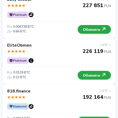
227 851
PLN
Platinum
Від
0.006738 BTC
Обміняти
До
0.66 BTC
EliteObmen
1 BTC =
226 119
PLN
Platinum
Від
0.0129 BTC
Обміняти
До
0.13 BTC
818.finance
1 BTC =
192 164
PLN
Diamond