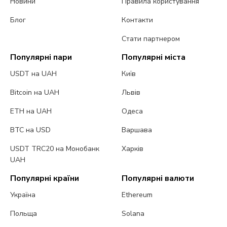
Новини
Правила користування
Блог
Контакти
Стати партнером
Популярні пари
Популярні міста
USDT на UAH
Київ
Bitcoin на UAH
Львів
ETH на UAH
Одеса
BTC на USD
Варшава
USDT TRC20 на Монобанк
Харків
UAH
Популярні країни
Популярні валюти
Україна
Ethereum
Польща
Solana