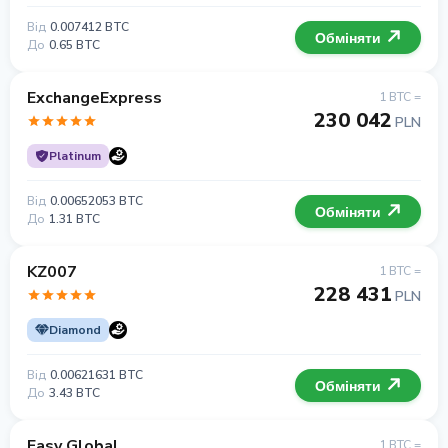
Від
0.007412 BTC
Обміняти
До
0.65 BTC
ExchangeExpress
1 BTC =
230 042
PLN
Platinum
Від
0.00652053 BTC
Обміняти
До
1.31 BTC
KZ007
1 BTC =
228 431
PLN
Diamond
Від
0.00621631 BTC
Обміняти
До
3.43 BTC
Easy Global
1 BTC =