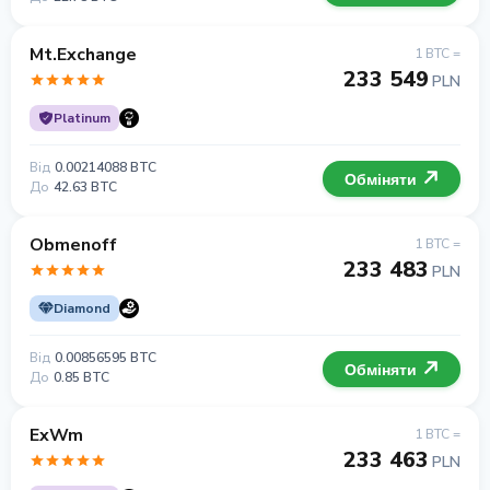
Mt.Exchange
1 BTC =
233 549
PLN
Platinum
Від
0.00214088 BTC
Обміняти
До
42.63 BTC
Obmenoff
1 BTC =
233 483
PLN
Diamond
Від
0.00856595 BTC
Обміняти
До
0.85 BTC
ExWm
1 BTC =
233 463
PLN