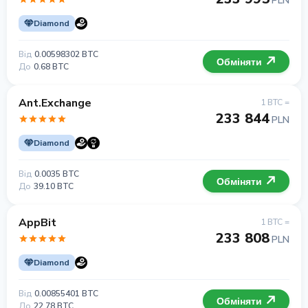
PLN
Diamond
Від
0.00598302 BTC
Обміняти
До
0.68 BTC
Ant.Exchange
1 BTC =
233 844
PLN
Diamond
Від
0.0035 BTC
Обміняти
До
39.10 BTC
AppBit
1 BTC =
233 808
PLN
Diamond
Від
0.00855401 BTC
Обміняти
До
22.78 BTC