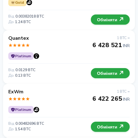
Gold
Від
0.00382018 BTC
Обміняти
До
1.24 BTC
Quantex
1 BTC =
6 428 521
INR
Platinum
Від
0.0129 BTC
Обміняти
До
0.13 BTC
ExWm
1 BTC =
6 422 265
INR
Platinum
Від
0.00482696 BTC
Обміняти
До
1.54 BTC