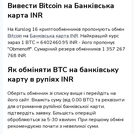
Вивести Bitcoin на Банківська
карта INR
На Kurslog 16 криптообмінників пропонують обмін
Bitcoin
на
Банківська карта INR
. Найкращий курс
зараз 1 BTC = 6402460.95 INR - його пропонує
"Obmenoff". Сумарний резерв обмінників 1 357 267
768 INR.
Як обміняти BTC на банківську
карту в рупіях INR
Оберіть обмінник зі списку вище і перейдіть на
його сайт. Вкажіть суму (від 0.00 BTC) та реквізити
для отримання рупійної банківської карти,
підтвердіть заявку. Більшість операцій
обробляються за 5-30 хвилин. При першому обміні
рекомендуємо почати з невеликої суми.