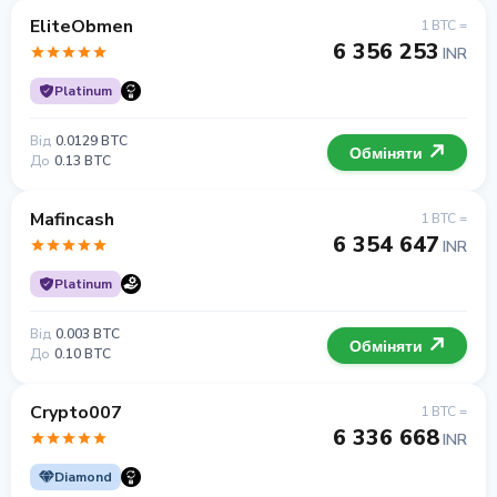
EliteObmen
1 BTC =
6 356 253
INR
Platinum
Від
0.0129 BTC
Обміняти
До
0.13 BTC
Mafincash
1 BTC =
6 354 647
INR
Platinum
Від
0.003 BTC
Обміняти
До
0.10 BTC
Crypto007
1 BTC =
6 336 668
INR
Diamond