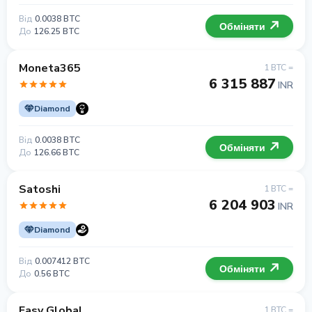
Від
0.0038 BTC
Обміняти
До
126.25 BTC
Moneta365
1 BTC =
6 315 887
INR
Diamond
Від
0.0038 BTC
Обміняти
До
126.66 BTC
Satoshi
1 BTC =
6 204 903
INR
Diamond
Від
0.007412 BTC
Обміняти
До
0.56 BTC
Easy Global
1 BTC =