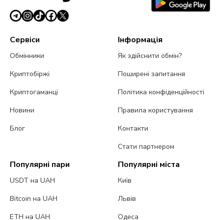
Сервіси
Інформація
Обмінники
Як здійснити обмін?
Криптобіржі
Поширені запитання
Криптогаманці
Політика конфіденційності
Новини
Правила користування
Блог
Контакти
Стати партнером
Популярні пари
Популярні міста
USDT на UAH
Київ
Bitcoin на UAH
Львів
ETH на UAH
Одеса