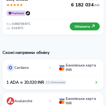
6 182 034
INR
Platinum
Від
0.006738 BTC
Обміняти
До
0.16 BTC
Схожі напрямки обміну
Банківська карта
Cardano
INR
1 ADA ≈ 20.020 INR
12 обмінників
Банківська карта
Avalanche
INR