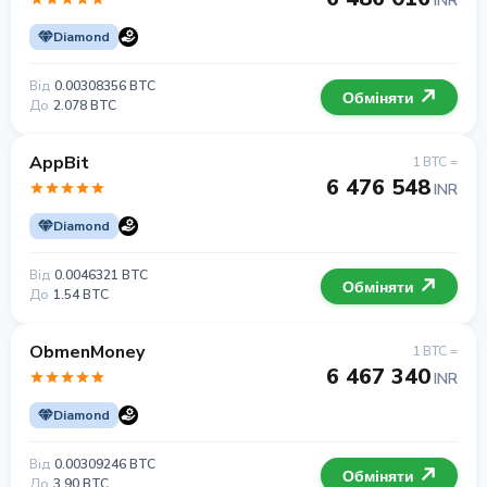
INR
Diamond
Від
0.00308356 BTC
Обміняти
До
2.078 BTC
AppBit
1 BTC =
6 476 548
INR
Diamond
Від
0.0046321 BTC
Обміняти
До
1.54 BTC
ObmenMoney
1 BTC =
6 467 340
INR
Diamond
Від
0.00309246 BTC
Обміняти
До
3.90 BTC