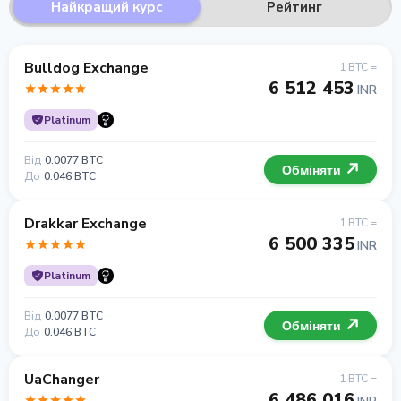
Найкращий курс
Рейтинг
Bulldog Exchange
1 BTC =
6 512 453
INR
Platinum
Від
0.0077 BTC
Обміняти
До
0.046 BTC
Drakkar Exchange
1 BTC =
6 500 335
INR
Platinum
Від
0.0077 BTC
Обміняти
До
0.046 BTC
UaChanger
1 BTC =
6 486 016