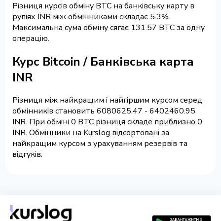
Різниця курсів обміну BTC на банківську карту в
рупіях INR між обмінниками складає 5.3%.
Максимальна сума обміну сягає 131.57 BTC за одну
операцію.
Курс Bitcoin / Банківська карта
INR
Різниця між найкращим і найгіршим курсом серед
обмінників становить 6080625.47 - 6402460.95
INR. При обміні 0 BTC різниця складе приблизно 0
INR. Обмінники на Kurslog відсортовані за
найкращим курсом з урахуванням резервів та
відгуків.