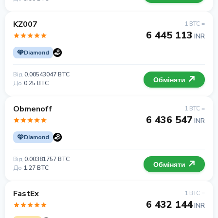
KZ007
1 BTC =
6 445 113
INR
Diamond
Від
0.00543047 BTC
Обміняти
До
0.25 BTC
Obmenoff
1 BTC =
6 436 547
INR
Diamond
Від
0.00381757 BTC
Обміняти
До
1.27 BTC
FastEx
1 BTC =
6 432 144
INR