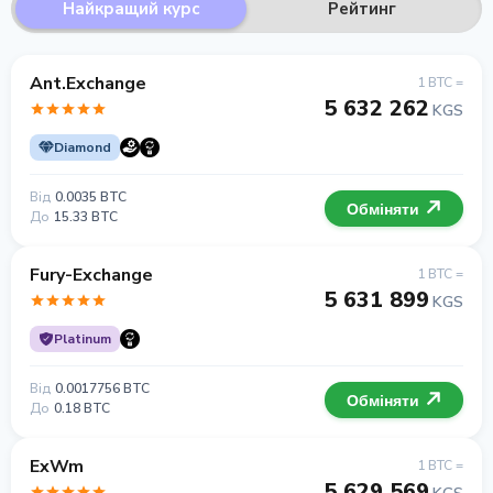
Найкращий курс
Рейтинг
Ant.Exchange
1 BTC =
5 632 262
KGS
Diamond
Від
0.0035 BTC
Обміняти
До
15.33 BTC
Fury-Exchange
1 BTC =
5 631 899
KGS
Platinum
Від
0.0017756 BTC
Обміняти
До
0.18 BTC
ExWm
1 BTC =
5 629 569