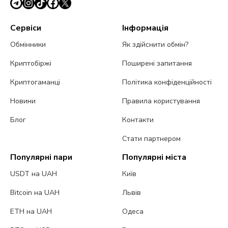
Сервіси
Інформація
Обмінники
Як здійснити обмін?
Криптобіржі
Поширені запитання
Криптогаманці
Політика конфіденційності
Новини
Правила користування
Блог
Контакти
Стати партнером
Популярні пари
Популярні міста
USDT на UAH
Київ
Bitcoin на UAH
Львів
ETH на UAH
Одеса