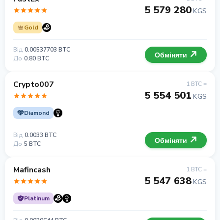
5 579 280
KGS
Gold
Від
0.00537703 BTC
Обміняти
До
0.80 BTC
Crypto007
1 BTC =
5 554 501
KGS
Diamond
Від
0.0033 BTC
Обміняти
До
5 BTC
Mafincash
1 BTC =
5 547 638
KGS
Platinum