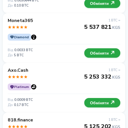
Від
0.0030644 BTC
Обміняти
До
0.10 BTC
Moneta365
1 BTC =
5 537 821
KGS
Diamond
Від
0.0033 BTC
Обміняти
До
5 BTC
Axo.Cash
1 BTC =
5 253 332
KGS
Platinum
Від
0.0009 BTC
Обміняти
До
0.17 BTC
818.finance
1 BTC =
5 125 202
KGS