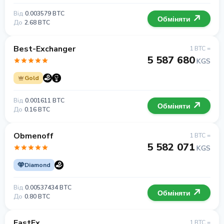
Від
0.003579 BTC
Обміняти
До
2.68 BTC
Best-Exchanger
1 BTC =
5 587 680
KGS
Gold
Від
0.001611 BTC
Обміняти
До
0.16 BTC
Obmenoff
1 BTC =
5 582 071
KGS
Diamond
Від
0.00537434 BTC
Обміняти
До
0.80 BTC
FastEx
1 BTC =