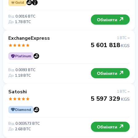
Gold
Від
0.0016 BTC
Обміняти
До
1.78 BTC
ExchangeExpress
1 BTC =
5 601 818
KGS
Platinum
Від
0.0093 BTC
Обміняти
До
1.18 BTC
Satoshi
1 BTC =
5 597 329
KGS
Diamond
Від
0.003573 BTC
Обміняти
До
2.68 BTC