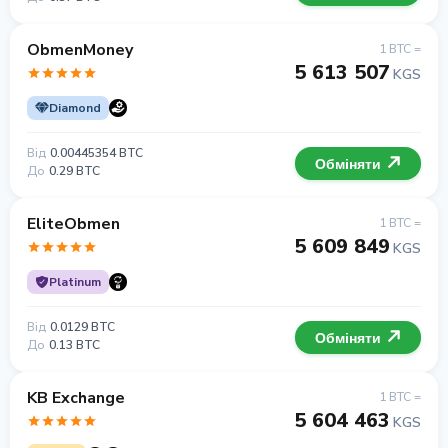
ObmenMoney
1 BTC =
5 613 507
KGS
Diamond
Від
0.00445354 BTC
Обміняти
До
0.29 BTC
EliteObmen
1 BTC =
5 609 849
KGS
Platinum
Від
0.0129 BTC
Обміняти
До
0.13 BTC
KB Exchange
1 BTC =
5 604 463
KGS