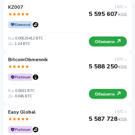
KZ007
1 BTC =
5 595 607
KGS
Diamond
Від
0.00525412 BTC
Обміняти
До
1.24 BTC
BitcoinObmennik
1 BTC =
5 588 250
KGS
Platinum
Від
0.0021 BTC
Обміняти
До
0.045 BTC
Easy Global
1 BTC =
5 587 728
KGS
Platinum