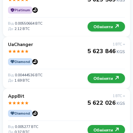
KGS
Platinum
Від
0.00550664 BTC
Обміняти
До
2.12 BTC
UaChanger
1 BTC =
5 623 846
KGS
Diamond
Від
0.00444536 BTC
Обміняти
До
1.69 BTC
AppBit
1 BTC =
5 622 026
KGS
Diamond
Від
0.005277 BTC
Обміняти
До
0.37 BTC