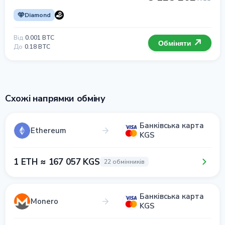
Diamond
Від
0.001 BTC
Обміняти
До
0.18 BTC
Схожі напрямки обміну
Банківська карта
Ethereum
KGS
1 ETH ≈ 167 057 KGS
22 обмінників
Банківська карта
Monero
KGS