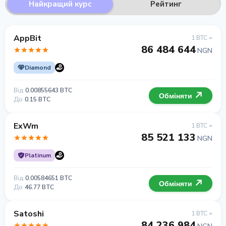
Найкращий курс
Рейтинг
AppBit
1 BTC =
86 484 644
NGN
Diamond
Від
0.00855643 BTC
Обміняти
До
0.15 BTC
ExWm
1 BTC =
85 521 133
NGN
Platinum
Від
0.00584651 BTC
Обміняти
До
46.77 BTC
Satoshi
1 BTC =
84 236 984