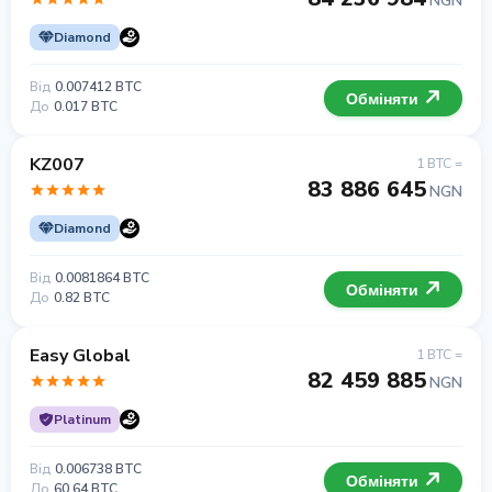
NGN
Diamond
Від
0.007412 BTC
Обміняти
До
0.017 BTC
KZ007
1 BTC =
83 886 645
NGN
Diamond
Від
0.0081864 BTC
Обміняти
До
0.82 BTC
Easy Global
1 BTC =
82 459 885
NGN
Platinum
Від
0.006738 BTC
Обміняти
До
60.64 BTC