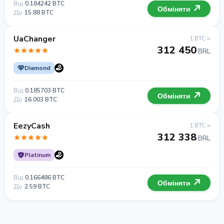
Від
0.184242 BTC
Обміняти
До
15.88 BTC
UaChanger
1 BTC =
312 450
BRL
Diamond
Від
0.185703 BTC
Обміняти
До
16.003 BTC
EezyCash
1 BTC =
312 338
BRL
Platinum
Від
0.166486 BTC
Обміняти
До
2.59 BTC