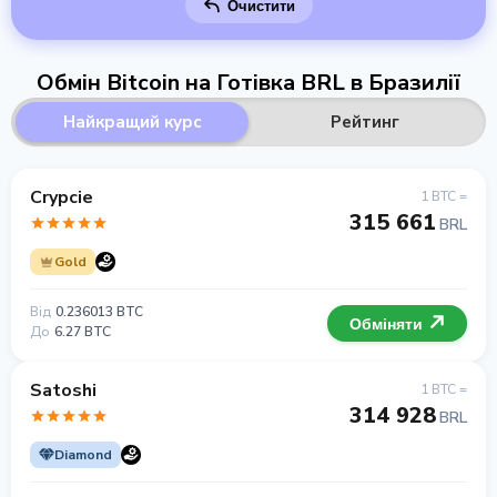
Очистити
Обмін Bitcoin на Готівка BRL в Бразилії
Найкращий курс
Рейтинг
Crypcie
1 BTC =
315 661
BRL
Gold
Від
0.236013 BTC
Обміняти
До
6.27 BTC
Satoshi
1 BTC =
314 928
BRL
Diamond