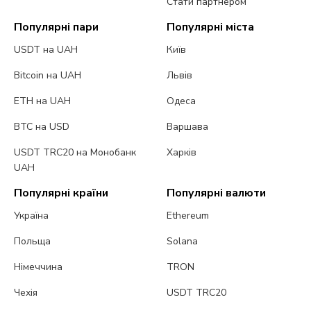
Стати партнером
Популярні пари
Популярні міста
USDT на UAH
Київ
Bitcoin на UAH
Львів
ETH на UAH
Одеса
BTC на USD
Варшава
USDT TRC20 на Монобанк
Харків
UAH
Популярні країни
Популярні валюти
Україна
Ethereum
Польща
Solana
Німеччина
TRON
Чехія
USDT TRC20