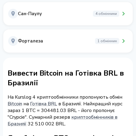
Сан-Паулу
4 обмінники
Форталеза
1 обмінник
Вивести Bitcoin на Готівка BRL в
Бразилії
На Kurslog 4 криптообмінники пропонують обмін
Bitcoin
на
Готівка BRL
в Бразилії. Найкращий курс
зараз 1 BTC = 304481.03 BRL - його пропонує
"Crypcie". Сумарний резерв
криптообмінників в
Бразилії
32 510 002 BRL.