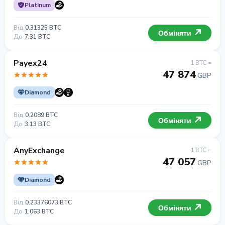
Platinum
Від
0.31325 BTC
Обміняти
До
7.31 BTC
Payex24
1 BTC =
47 874
GBP
Diamond
Від
0.2089 BTC
Обміняти
До
3.13 BTC
AnyExchange
1 BTC =
47 057
GBP
Diamond
Від
0.23376073 BTC
Обміняти
До
1.063 BTC