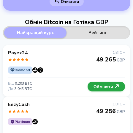
Очистити
Обмін Bitcoin на Готівка GBP
Найкращий курс
Рейтинг
Payex24
1 BTC =
49 265
GBP
Diamond
Від
0.203 BTC
Обміняти
До
3.045 BTC
EezyCash
1 BTC =
49 256
GBP
Platinum