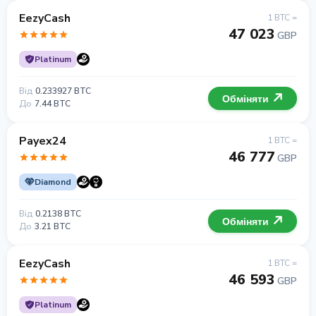
EezyCash
1 BTC =
47 023
GBP
Platinum
Від
0.233927 BTC
Обміняти
До
7.44 BTC
Payex24
1 BTC =
46 777
GBP
Diamond
Від
0.2138 BTC
Обміняти
До
3.21 BTC
EezyCash
1 BTC =
46 593
GBP
Platinum