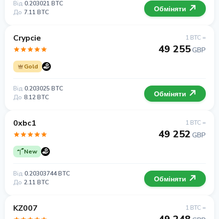
Від
0.203021 BTC
Обміняти
До
7.11 BTC
Crypcie
1 BTC =
49 255
GBP
Gold
Від
0.203025 BTC
Обміняти
До
8.12 BTC
0xbc1
1 BTC =
49 252
GBP
New
Від
0.20303744 BTC
Обміняти
До
2.11 BTC
KZ007
1 BTC =