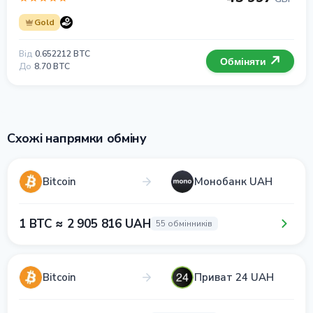
Gold
Від
0.652212 BTC
Обміняти
До
8.70 BTC
Схожі напрямки обміну
Bitcoin
Монобанк UAH
1 BTC ≈ 2 905 816 UAH
55 обмінників
Bitcoin
Приват 24 UAH