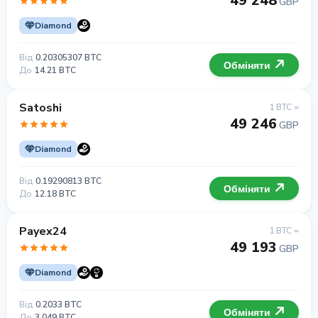
49 248
GBP
Diamond
Від
0.20305307 BTC
Обміняти
До
14.21 BTC
Satoshi
1 BTC =
49 246
GBP
Diamond
Від
0.19290813 BTC
Обміняти
До
12.18 BTC
Payex24
1 BTC =
49 193
GBP
Diamond
Від
0.2033 BTC
Обміняти
До
3.049 BTC