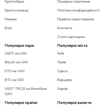
Криптобіржі
Поширені запитання
Криптогаманці
Політика конфіденційності
Новини
Правила користування
Блог
Контакти
Стати партнером
Популярні пари
Популярні міста
USDT на UAH
Київ
Bitcoin на UAH
Львів
ETH на UAH
Одеса
BTC на USD
Варшава
USDT TRC20 на Монобанк
Харків
UAH
Популярні країни
Популярні валюти