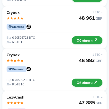
Crybex
1 BTC =
48 961
GBP
Diamond
Від
0.20526723 BTC
Обміняти
До
6.13 BTC
Crybex
1 BTC =
48 883
GBP
Diamond
Від
0.20559258 BTC
Обміняти
До
6.14 BTC
EezyCash
1 BTC =
47 885
GBP