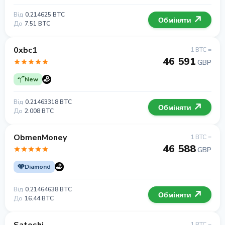
Від
0.214625 BTC
Обміняти
До
7.51 BTC
0xbc1
1 BTC =
46 591
GBP
New
Від
0.21463318 BTC
Обміняти
До
2.008 BTC
ObmenMoney
1 BTC =
46 588
GBP
Diamond
Від
0.21464638 BTC
Обміняти
До
16.44 BTC
1 BTC =