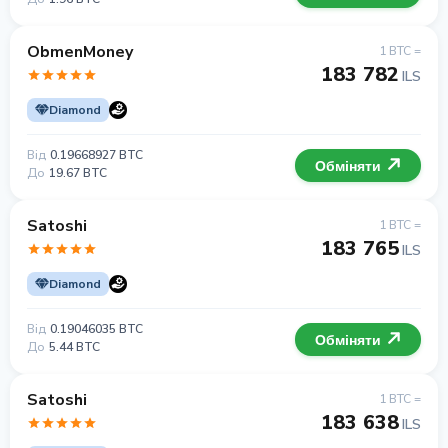
ObmenMoney
1 BTC =
183 782
ILS
Diamond
Від
0.19668927 BTC
Обміняти
До
19.67 BTC
Satoshi
1 BTC =
183 765
ILS
Diamond
Від
0.19046035 BTC
Обміняти
До
5.44 BTC
Satoshi
1 BTC =
183 638
ILS