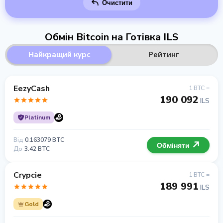
Очистити
Обмін Bitcoin на Готівка ILS
Найкращий курс
Рейтинг
EezyCash
1 BTC =
190 092
ILS
Platinum
Від
0.163079 BTC
Обміняти
До
3.42 BTC
Crypcie
1 BTC =
189 991
ILS
Gold