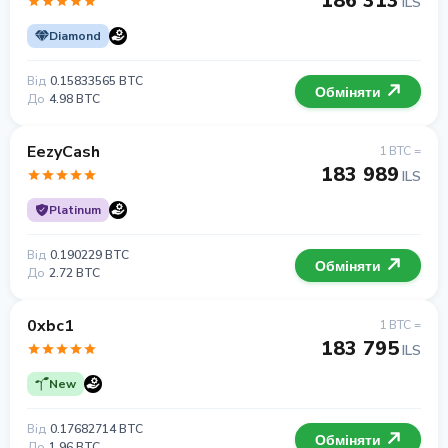
186 313
ILS
Diamond
Від
0.15833565 BTC
Обміняти
До
4.98 BTC
EezyCash
1 BTC =
183 989
ILS
Platinum
Від
0.190229 BTC
Обміняти
До
2.72 BTC
0xbc1
1 BTC =
183 795
ILS
New
Від
0.17682714 BTC
Обміняти
До
1.96 BTC