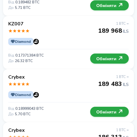
Від
0.189482 BTC
Обміняти
До
5.71 BTC
KZ007
1 BTC =
189 968
ILS
Diamond
Від
0.17371384 BTC
Обміняти
До
26.32 BTC
Crybex
1 BTC =
189 483
ILS
Diamond
Від
0.18999043 BTC
Обміняти
До
5.70 BTC
Crybex
1 BTC =