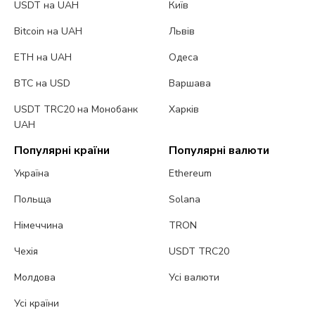
USDT на UAH
Київ
Bitcoin на UAH
Львів
ETH на UAH
Одеса
BTC на USD
Варшава
USDT TRC20 на Монобанк
Харків
UAH
Популярні країни
Популярні валюти
Україна
Ethereum
Польща
Solana
Німеччина
TRON
Чехія
USDT TRC20
Молдова
Усі валюти
Усі країни