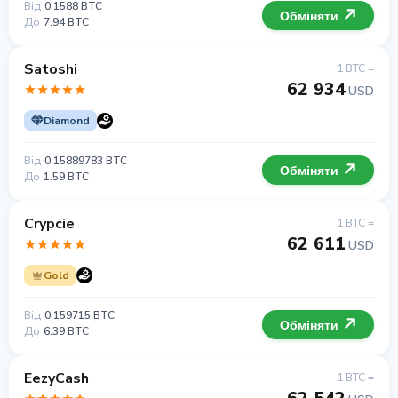
Від
0.1588 BTC
Обміняти
До
7.94 BTC
Satoshi
1 BTC =
62 934
USD
Diamond
Від
0.15889783 BTC
Обміняти
До
1.59 BTC
Crypcie
1 BTC =
62 611
USD
Gold
Від
0.159715 BTC
Обміняти
До
6.39 BTC
EezyCash
1 BTC =