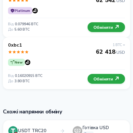
62 542
USD
Platinum
Від
0.079946 BTC
Обміняти
До
5.60 BTC
0xbc1
1 BTC =
62 418
USD
New
Від
0.16020915 BTC
Обміняти
До
3.80 BTC
Схожі напрямки обміну
Готівка USD
USDT TRC20