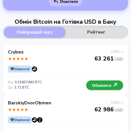
Очистити
Обмін Bitcoin на Готівка USD в Баку
Найкращий курс
Рейтинг
Crybex
1 BTC =
63 261
USD
Diamond
Від
0.15807493 BTC
Обміняти
До
3.72 BTC
BarskiyDvorObmen
1 BTC =
62 986
USD
Diamond