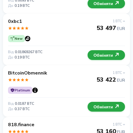
Від
0.0093 BTC
Обміняти
До
0.19 BTC
0xbc1
1 BTC =
53 497
EUR
New
Від
0.01869267 BTC
Обміняти
До
0.19 BTC
BitcoinObmennik
1 BTC =
53 422
EUR
Platinum
Від
0.0187 BTC
Обміняти
До
0.37 BTC
818.finance
1 BTC =
53 160
EUR