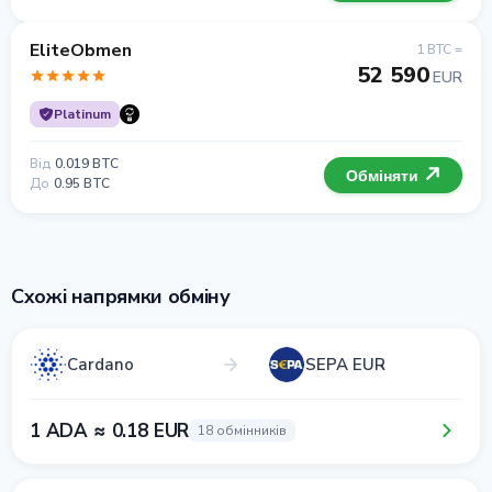
EliteObmen
1 BTC =
52 590
EUR
Platinum
Від
0.019 BTC
Обміняти
До
0.95 BTC
Схожі напрямки обміну
Cardano
SEPA EUR
1 ADA ≈ 0.18 EUR
18 обмінників