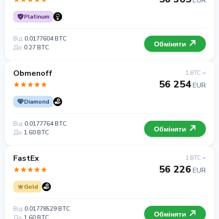
EUR
Platinum
Від
0.0177604 BTC
Обміняти
До
0.27 BTC
Obmenoff
1 BTC =
56 254
EUR
Diamond
Від
0.0177764 BTC
Обміняти
До
1.60 BTC
FastEx
1 BTC =
56 226
EUR
Gold
Від
0.01778529 BTC
Обміняти
До
1.60 BTC