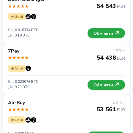
54 543
EUR
Gold
Від
0.018334 BTC
Обміняти
До
0.18 BTC
7Pay
1 BTC =
54 438
EUR
Gold
Від
0.023076 BTC
Обміняти
До
0.23 BTC
Air-Buy
1 BTC =
53 561
EUR
Gold