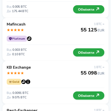
Від
0.005 BTC
Обміняти
До
175.44 BTC
Mafincash
1 BTC =
55 125
EUR
Platinum
Від
0.003 BTC
Обміняти
До
0.10 BTC
KB Exchange
1 BTC =
55 098
EUR
Gold
Від
0.0091 BTC
Обміняти
До
9.075 BTC
Best-Exchanger
1 BTC =