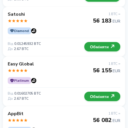
Satoshi
1 BTC =
56 183
EUR
Diamond
Від
0.01245932 BTC
Обміняти
До
2.67 BTC
Easy Global
1 BTC =
56 155
EUR
Platinum
Від
0.01602705 BTC
Обміняти
До
2.67 BTC
AppBit
1 BTC =
56 082
EUR