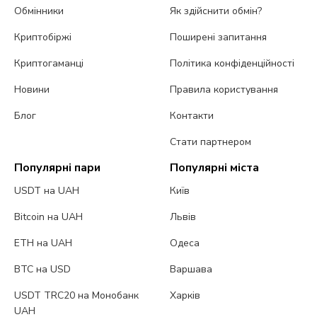
Обмінники
Як здійснити обмін?
Криптобіржі
Поширені запитання
Криптогаманці
Політика конфіденційності
Новини
Правила користування
Блог
Контакти
Стати партнером
Популярні пари
Популярні міста
USDT на UAH
Київ
Bitcoin на UAH
Львів
ETH на UAH
Одеса
BTC на USD
Варшава
USDT TRC20 на Монобанк
Харків
UAH