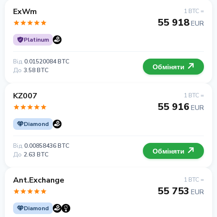
ExWm
1 BTC =
55 918
EUR
Platinum
Від
0.01520084 BTC
Обміняти
До
3.58 BTC
KZ007
1 BTC =
55 916
EUR
Diamond
Від
0.00858436 BTC
Обміняти
До
2.63 BTC
Ant.Exchange
1 BTC =
55 753
EUR
Diamond