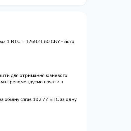
раз 1 BTC = 426821.80 CNY - його
квізити для отримання юаневого
бміні рекомендуємо почати з
а обміну сягає 192.77 BTC за одну