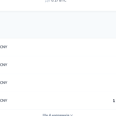
До
0.17 BTC
 CNY
 CNY
 CNY
 CNY
1
Ще 4 напрямків