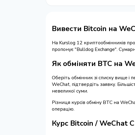
Вивести Bitcoin на We
На Kurslog 12 криптообмінників п
пропонує "Bulldog Exchange". Сумар
Як обміняти BTC на W
Оберіть обмінник зі списку вище і п
WeChat, підтвердіть заявку. Більші
невеликої суми.
Різниця курсів обміну BTC на WeCha
операцію.
Курс Bitcoin / WeChat 