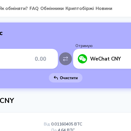
Як обміняти?
FAQ
Обмінники
Криптобіржі
Новини
с
Отримую
WeChat CNY
Очистити
 CNY
Від
0.01160405 BTC
До
4.64 BTC