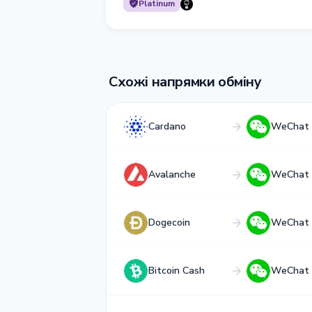
Platinum
Схожі напрямки обміну
Cardano
WeChat
Avalanche
WeChat
Dogecoin
WeChat
Bitcoin Cash
WeChat