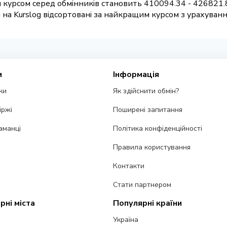
 курсом серед обмінників становить 410094.34 - 426821.8
на Kurslog відсортовані за найкращим курсом з урахування
и
Інформація
ки
Як здійснити обмін?
іржі
Поширені запитання
аманці
Політика конфіденційності
Правила користування
Контакти
Стати партнером
рні міста
Популярні країни
Україна