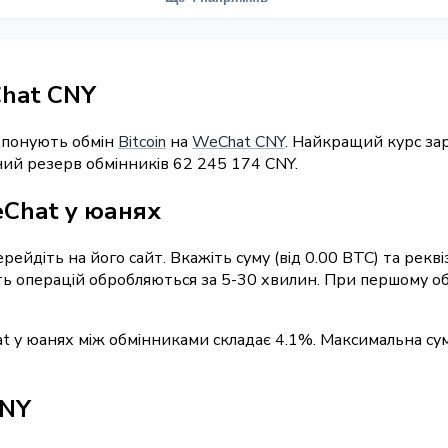
Chat CNY
ропонують обмін
Bitcoin
на
WeChat CNY
. Найкращий курс за
ний резерв обмінників 62 245 174 CNY.
eChat у юанях
ерейдіть на його сайт. Вкажіть суму (від 0.00 BTC) та ре
сть операцій обробляються за 5-30 хвилин. При першому о
t у юанях між обмінниками складає 4.1%. Максимальна сум
CNY