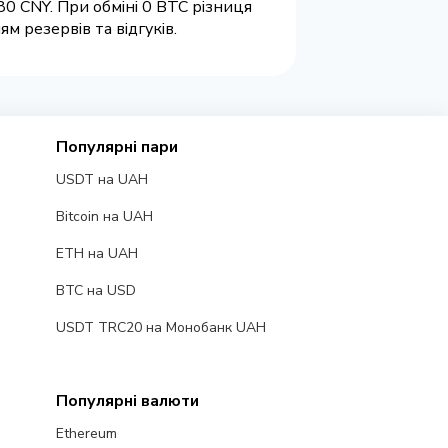
0 CNY. При обміні 0 BTC різниця
м резервів та відгуків.
Популярні пари
USDT на UAH
Bitcoin на UAH
ETH на UAH
BTC на USD
USDT TRC20 на Монобанк UAH
Популярні валюти
Ethereum