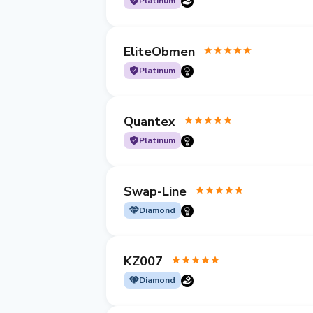
Platinum
EliteObmen
Platinum
Quantex
Platinum
Swap-Line
Diamond
KZ007
Diamond