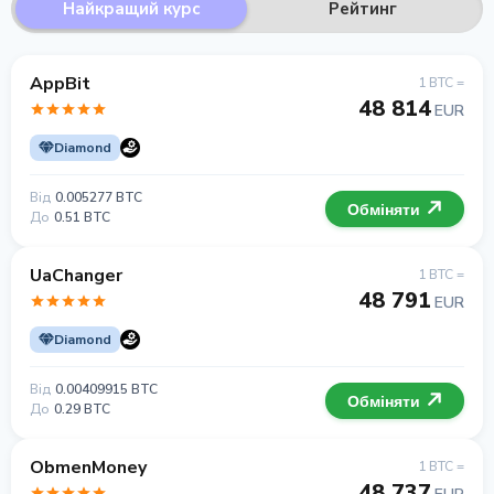
Найкращий курс
Рейтинг
AppBit
1 BTC =
48 814
EUR
Diamond
Від
0.005277 BTC
Обміняти
До
0.51 BTC
UaChanger
1 BTC =
48 791
EUR
Diamond
Від
0.00409915 BTC
Обміняти
До
0.29 BTC
ObmenMoney
1 BTC =
48 737