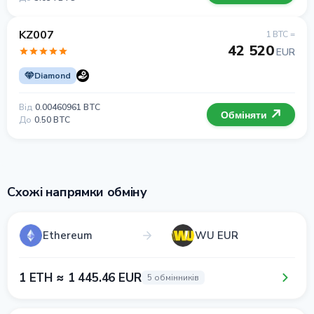
KZ007
1 BTC =
42 520
EUR
Diamond
Від
0.00460961 BTC
Обміняти
До
0.50 BTC
Схожі напрямки обміну
Ethereum
WU EUR
1 ETH ≈ 1 445.46 EUR
5 обмінників