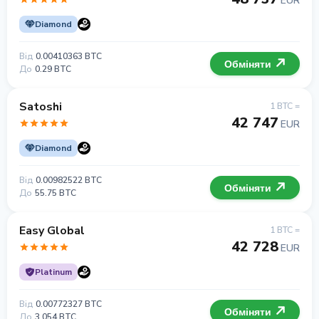
EUR
Diamond
Від
0.00410363 BTC
Обміняти
До
0.29 BTC
Satoshi
1 BTC =
42 747
EUR
Diamond
Від
0.00982522 BTC
Обміняти
До
55.75 BTC
Easy Global
1 BTC =
42 728
EUR
Platinum
Від
0.00772327 BTC
Обміняти
До
3.054 BTC