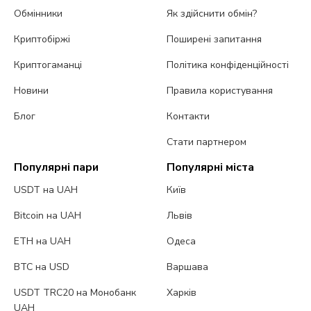
Обмінники
Як здійснити обмін?
Криптобіржі
Поширені запитання
Криптогаманці
Політика конфіденційності
Новини
Правила користування
Блог
Контакти
Стати партнером
Популярні пари
Популярні міста
USDT на UAH
Київ
Bitcoin на UAH
Львів
ETH на UAH
Одеса
BTC на USD
Варшава
USDT TRC20 на Монобанк
Харків
UAH