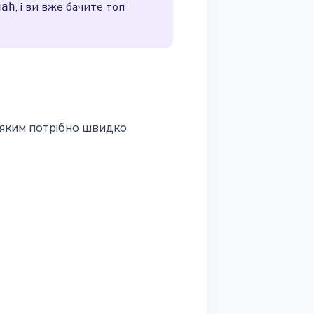
, і ви вже бачите топ
uah
, яким потрібно швидко