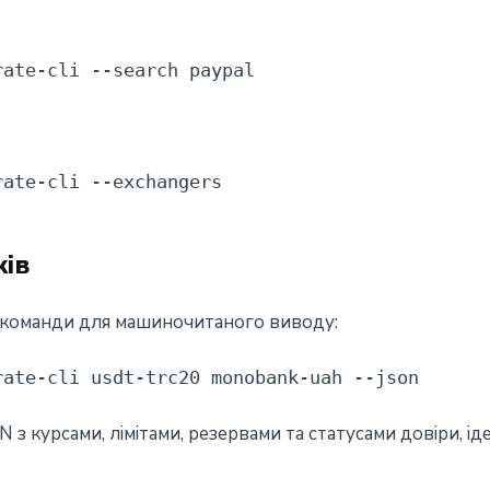
rate-cli --search paypal
rate-cli --exchangers
ів
 команди для машиночитаного виводу:
rate-cli usdt-trc20 monobank-uah --json
 курсами, лімітами, резервами та статусами довіри, іде