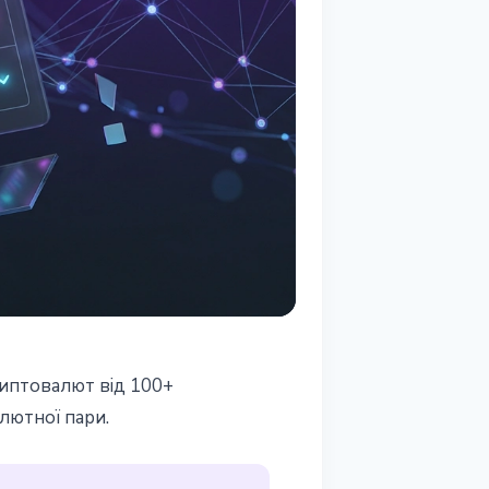
риптовалют від 100+
и
алютної пари.