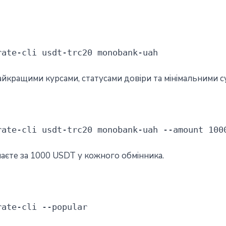
rate-cli usdt-trc20 monobank-uah
айкращими курсами, статусами довіри та мінімальними с
rate-cli usdt-trc20 monobank-uah --amount 100
аєте за 1000 USDT у кожного обмінника.
rate-cli --popular