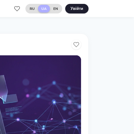
RU
UA
EN
Увійти