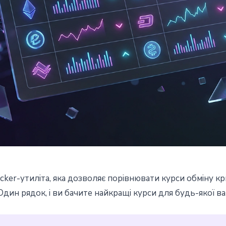
cker-утиліта, яка дозволяє порівнювати курси обміну к
LI - порівнюйте крипто-курс
Один рядок, і ви бачите найкращі курси для будь-якої в
налу