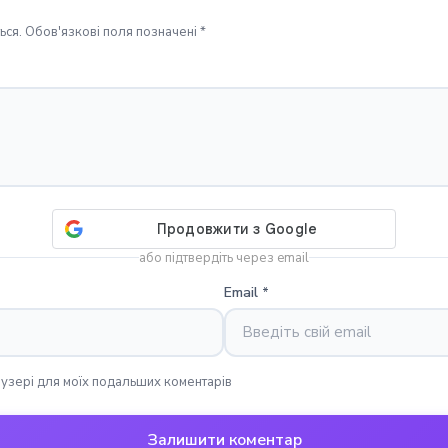
ся. Обов'язкові поля позначені *
або підтвердіть через email
Email
*
раузері для моїх подальших коментарів
Залишити коментар