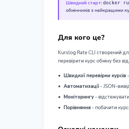
Швидкий старт:
docker ru
1 квітня 2026 р.
2 хв читання
обмінників з найкращими ку
Наталія Дорофєєва
Для кого це?
Kurslog Rate CLI створений дл
перевірити курс обміну без від
Швидкої перевірки курсів
-
Автоматизації
- JSON-вивід
Моніторингу
- відстежувати
Порівняння
- побачити курси