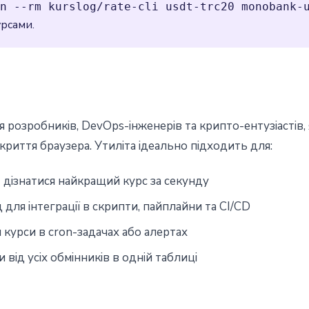
n --rm kurslog/rate-cli usdt-trc20 monobank-
рсами.
я розробників, DevOps-інженерів та крипто-ентузіастів
криття браузера. Утиліта ідеально підходить для:
 дізнатися найкращий курс за секунду
 для інтеграції в скрипти, пайплайни та CI/CD
 курси в cron-задачах або алертах
 від усіх обмінників в одній таблиці