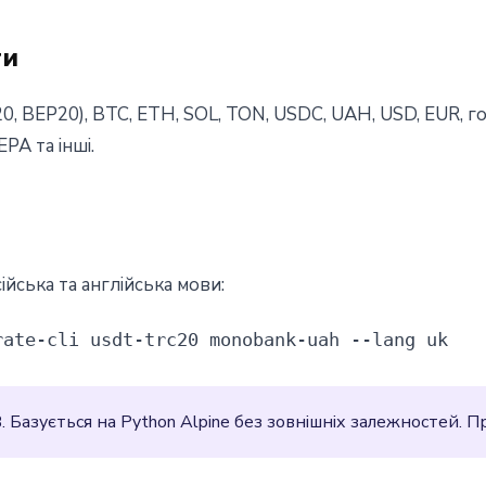
ти
, BEP20), BTC, ETH, SOL, TON, USDC, UAH, USD, EUR, гот
EPA та інші.
ійська та англійська мови:
rate-cli usdt-trc20 monobank-uah --lang uk
 Базується на Python Alpine без зовнішніх залежностей. 