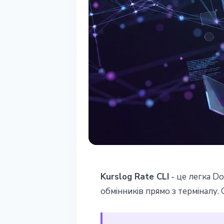
СТАТТЯ
Kurslog Rate CLI
- це легка Do
Kurslog Rate C
обмінників прямо з терміналу. 
прямо з термі