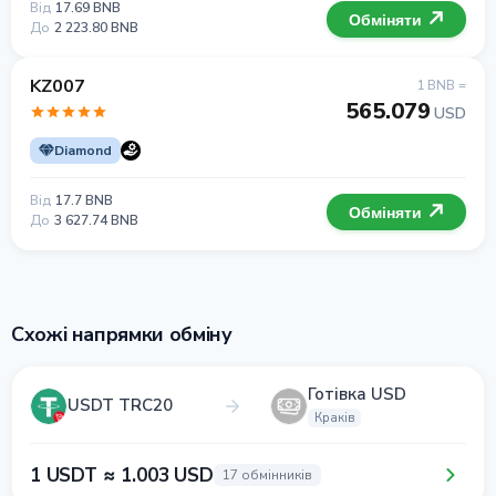
Від
17.69 BNB
Обміняти
До
2 223.80 BNB
KZ007
1 BNB =
565.079
USD
Diamond
Від
17.7 BNB
Обміняти
До
3 627.74 BNB
Схожі напрямки обміну
Готівка USD
USDT TRC20
Краків
1 USDT ≈ 1.003 USD
17 обмінників