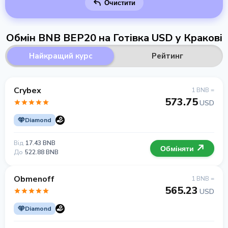
Очистити
Обмін BNB BEP20 на Готівка USD у Кракові
Найкращий курс
Рейтинг
Crybex
1 BNB =
573.75
USD
Diamond
Від
17.43 BNB
Обміняти
До
522.88 BNB
Obmenoff
1 BNB =
565.23
USD
Diamond