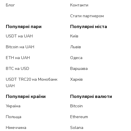
Блог
Контакти
Стати партнером
Популярні пари
Популярні міста
USDT на UAH
Київ
Bitcoin на UAH
Львів
ETH на UAH
Одеса
BTC на USD
Варшава
USDT TRC20 на Монобанк
Харків
UAH
Популярні країни
Популярні валюти
Україна
Bitcoin
Польща
Ethereum
Німеччина
Solana