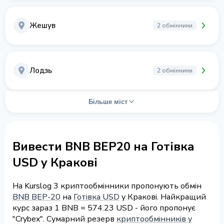
Жешув
2 обмінники
Лодзь
2 обмінники
Більше міст
Вивести BNB BEP20 на Готівка
USD у Кракові
На Kurslog 3 криптообмінники пропонують обмін
BNB BEP-20
на
Готівка USD
у Кракові. Найкращий
курс зараз 1 BNB = 574.23 USD - його пропонує
"Crybex". Сумарний резерв
криптообмінників у