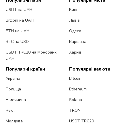
Популярні пари
Популярні міста
USDT на UAH
Київ
Bitcoin на UAH
Львів
ETH на UAH
Одеса
BTC на USD
Варшава
USDT TRC20 на Монобанк
Харків
UAH
Популярні країни
Популярні валюти
Україна
Bitcoin
Польща
Ethereum
Німеччина
Solana
Чехія
TRON
Молдова
USDT TRC20