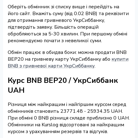
Оберіть обмінник зі списку вище і перейдіть на
його сайт. Вкажіть суму (від 0.02 BNB) та реквізити
для отримання гривневого УкрСиббанку,
підтвердіть заявку. Більшість операцій
обробляються за 5-30 хвилин. При першому обміні
рекомендуємо почати з невеликої суми.
Обмін працює в обидва боки: можна продати BNB
BEP20 на гривневу карту УкрСиббанку або
купити
BNB з гривневої карти УкрСиббанку
.
Курс BNB BEP20 / УкрСиббанк
UAH
Різниця між найкращим і найгіршим курсом серед
обмінників становить 23771.48 - 25934.35 UAH.
При обміні 0 BNB різниця складе приблизно 0 UAH.
Обмінники на Kurslog відсортовані за найкращим
курсом з урахуванням резервів та відгуків.