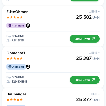
EliteObmen
1 BNB =
25 502
UAH
Platinum
Від
0.34 BNB
Обміняти
До
7.84 BNB
Obmenoff
1 BNB =
25 387
UAH
Diamond
Від
0.79 BNB
Обміняти
До
529.80 BNB
UaChanger
1 BNB =
25 377
UAH