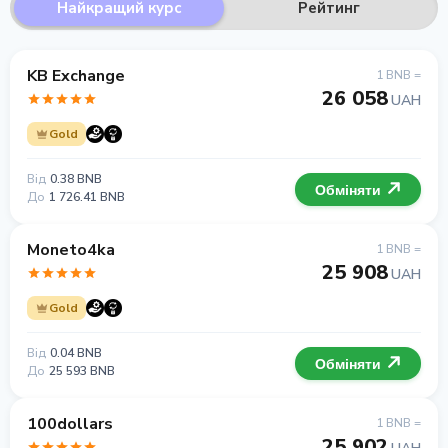
Найкращий курс
Рейтинг
KB Exchange
1 BNB =
26 058
UAH
Gold
Від
0.38 BNB
Обміняти
До
1 726.41 BNB
Moneto4ka
1 BNB =
25 908
UAH
Gold
Від
0.04 BNB
Обміняти
До
25 593 BNB
100dollars
1 BNB =
25 902