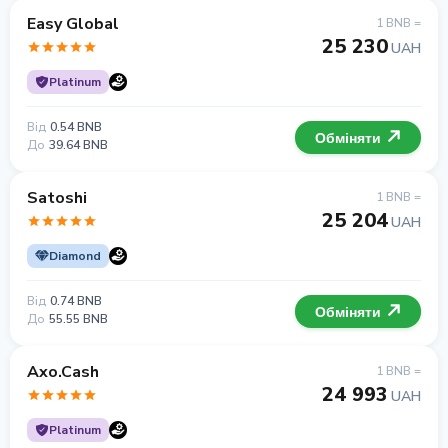
Easy Global
1 BNB =
25 230
UAH
Platinum
Від
0.54 BNB
Обміняти
До
39.64 BNB
Satoshi
1 BNB =
25 204
UAH
Diamond
Від
0.74 BNB
Обміняти
До
55.55 BNB
Axo.Cash
1 BNB =
24 993
UAH
Platinum