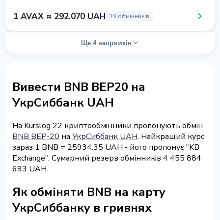
1 AVAX ≈ 292.070 UAH
19 обмінників
Ще 4 напрямків
Вивести BNB BEP20 на
УкрСиббанк UAH
На Kurslog 22 криптообмінники пропонують обмін
BNB BEP-20
на
УкрСиббанк UAH
. Найкращий курс
зараз 1 BNB = 25934.35 UAH - його пропонує "KB
Exchange". Сумарний резерв обмінників 4 455 884
693 UAH.
Як обміняти BNB на карту
УкрСиббанку в гривнях