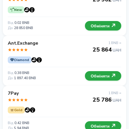
UAH
New
Від
0.02 BNB
Обміняти
До
28 850 BNB
Ant.Exchange
1 BNB =
25 864
UAH
Diamond
Від
0.38 BNB
Обміняти
До
1 897.40 BNB
7Pay
1 BNB =
25 786
UAH
Gold
Від
0.42 BNB
Обміняти
До
5.94 BNB