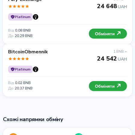
24 648
UAH
Platinum
Від
0.08 BNB
Обміняти
До
20.29 BNB
BitcoinObmennik
1 BNB =
24 542
UAH
Platinum
Від
0.02 BNB
Обміняти
До
20.37 BNB
Схожі напрямки обміну