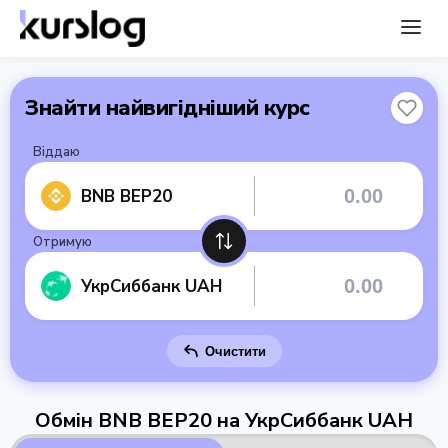
Знайти найвигідніший курс
Віддаю
BNB BEP20
Отримую
УкрСиббанк UAH
Очистити
Обмін BNB BEP20 на УкрСиббанк UAH