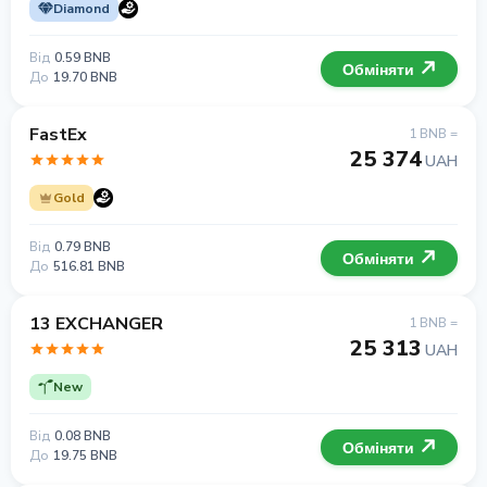
Diamond
Від
0.59 BNB
Обміняти
До
19.70 BNB
FastEx
1 BNB =
25 374
UAH
Gold
Від
0.79 BNB
Обміняти
До
516.81 BNB
13 EXCHANGER
1 BNB =
25 313
UAH
New
Від
0.08 BNB
Обміняти
До
19.75 BNB