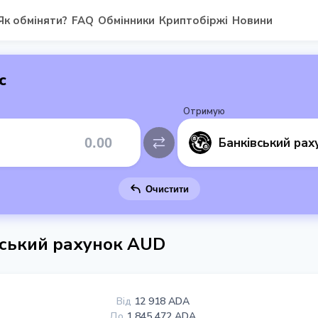
Як обміняти?
FAQ
Обмінники
Криптобіржі
Новини
с
Отримую
Очистити
вський рахунок AUD
Від
12 918 ADA
До
1 845 472 ADA