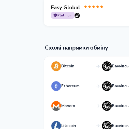
Easy Global
Platinum
Схожі напрямки обміну
Bitcoin
Банківс
Ethereum
Банківс
Monero
Банківс
Litecoin
Банківс