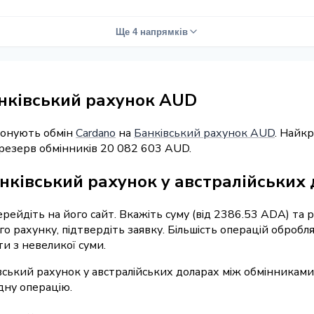
Ще 4 напрямків
анківський рахунок AUD
понують обмін
Cardano
на
Банківський рахунок AUD
. Найк
резерв обмінників 20 082 603 AUD.
нківський рахунок у австралійських
перейдіть на його сайт. Вкажіть суму (від 2386.53 ADA) та
о рахунку, підтвердіть заявку. Більшість операцій обробл
и з невеликої суми.
івський рахунок у австралійських доларах між обмінниками
дну операцію.