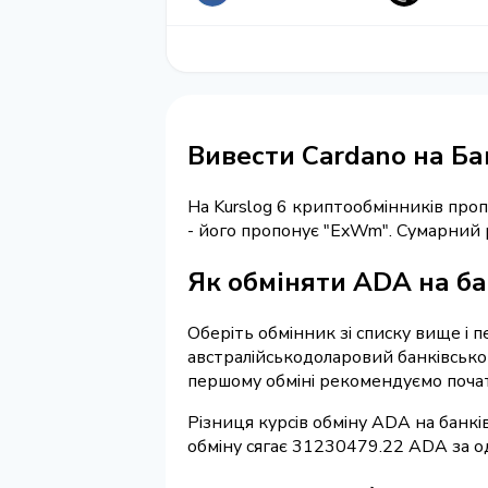
Вивести Cardano на Б
На Kurslog 6 криптообмінників про
- його пропонує "ExWm". Сумарний 
Як обміняти ADA на ба
Оберіть обмінник зі списку вище і 
австралійськодоларовий банківськог
першому обміні рекомендуємо почат
Різниця курсів обміну ADA на банк
обміну сягає 31230479.22 ADA за о