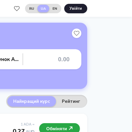
RU
UA
EN
Увійти
Банківський рахунок AUD
Найкращий курс
Рейтинг
1 ADA =
Обміняти
0.27
AUD