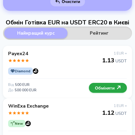
Очистити
Обмін Готівка EUR на USDT ERC20 в Києві
Найкращий курс
Рейтинг
Payex24
1 EUR =
1.13
USDT
Diamond
Від
500 EUR
Обміняти
До
500 000 EUR
WinExa Exchange
1 EUR =
1.12
USDT
New