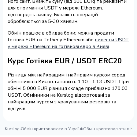
його сайт. Вкажіть суму (від 500 EUR) та реквізити
для отримання USDT у мережі Ethereum,
підтвердіть заявку. Більшість операцій
обробляються за 5-30 хвилин.
Обмін працює в обидва боки: можна продати
Готівка EUR на Tether у Ethereum або
вивести USDT
у мережі Ethereum на готівкові євро в Києві
.
Курс Готівка EUR / USDT ERC20
Різниця між найкращим і найгіршим курсом серед
обмінників в Києві становить 1.10 - 1.13 USDT. При
обміні 5 000 EUR різниця складе приблизно 179.03
USDT. Обмінники на Kurslog відсортовані за
найкращим курсом з урахуванням резервів та
відгуків.
Kurslog
›
Обмін криптовалюти в Україні
›
Обмін криптовалюти в Киє