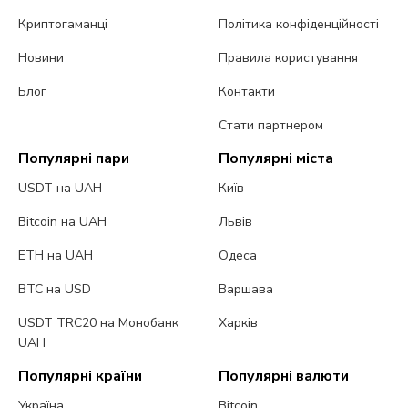
Криптогаманці
Політика конфіденційності
Новини
Правила користування
Блог
Контакти
Стати партнером
Популярні пари
Популярні міста
USDT на UAH
Київ
Bitcoin на UAH
Львів
ETH на UAH
Одеса
BTC на USD
Варшава
USDT TRC20 на Монобанк
Харків
UAH
Популярні країни
Популярні валюти
Україна
Bitcoin