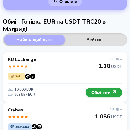
Очистити
Обмін Готівка EUR на USDT TRC20 в
Мадриді
Найкращий курс
Рейтинг
KB Exchange
1 EUR =
1.10
USDT
Gold
Від
10 000 EUR
Обміняти
До
908 957 EUR
Crybex
1 EUR =
1.086
USDT
Diamond