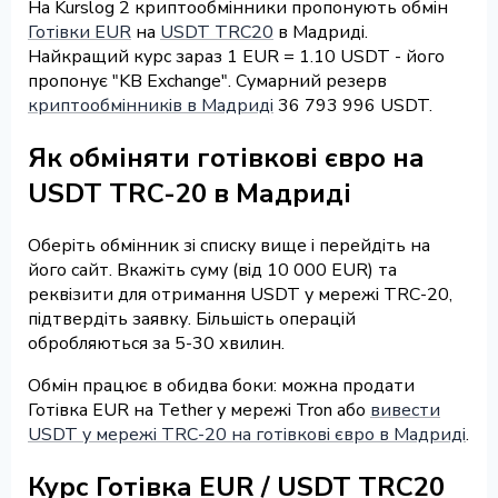
На Kurslog 2 криптообмінники пропонують обмін
Готівки EUR
на
USDT TRC20
в Мадриді.
Найкращий курс зараз 1 EUR = 1.10 USDT - його
пропонує "KB Exchange". Сумарний резерв
криптообмінників в Мадриді
36 793 996 USDT.
Як обміняти готівкові євро на
USDT TRC-20 в Мадриді
Оберіть обмінник зі списку вище і перейдіть на
його сайт. Вкажіть суму (від 10 000 EUR) та
реквізити для отримання USDT у мережі TRC-20,
підтвердіть заявку. Більшість операцій
обробляються за 5-30 хвилин.
Обмін працює в обидва боки: можна продати
Готівка EUR на Tether у мережі Tron або
вивести
USDT у мережі TRC-20 на готівкові євро в Мадриді
.
Курс Готівка EUR / USDT TRC20