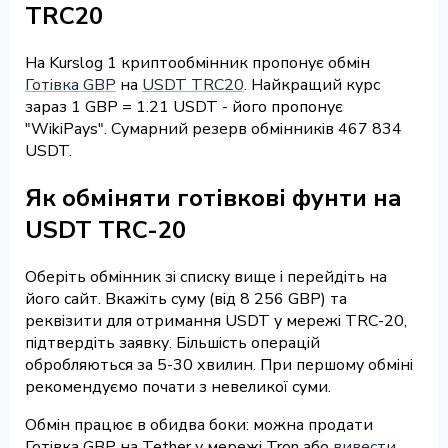
TRC20
На Kurslog 1 криптообмінник пропонує обмін
Готівка GBP
на
USDT TRC20
. Найкращий курс
зараз 1 GBP = 1.21 USDT - його пропонує
"WikiPays". Сумарний резерв обмінників 467 834
USDT.
Як обміняти готівкові фунти на
USDT TRC-20
Оберіть обмінник зі списку вище і перейдіть на
його сайт. Вкажіть суму (від 8 256 GBP) та
реквізити для отримання USDT у мережі TRC-20,
підтвердіть заявку. Більшість операцій
обробляються за 5-30 хвилин. При першому обміні
рекомендуємо почати з невеликої суми.
Обмін працює в обидва боки: можна продати
Готівка GBP на Tether у мережі Tron або
вивести