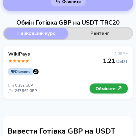
Очистити
Обмін Готівка GBP на USDT TRC20
Найкращий курс
Рейтинг
WikiPays
1 GBP =
1.21
USDT
Diamond
Від
8 252 GBP
Обміняти
До
247 562 GBP
Вивести Готівка GBP на USDT