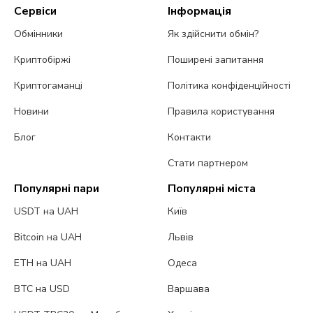
Сервіси
Інформація
Обмінники
Як здійснити обмін?
Криптобіржі
Поширені запитання
Криптогаманці
Політика конфіденційності
Новини
Правила користування
Блог
Контакти
Стати партнером
Популярні пари
Популярні міста
USDT на UAH
Київ
Bitcoin на UAH
Львів
ETH на UAH
Одеса
BTC на USD
Варшава