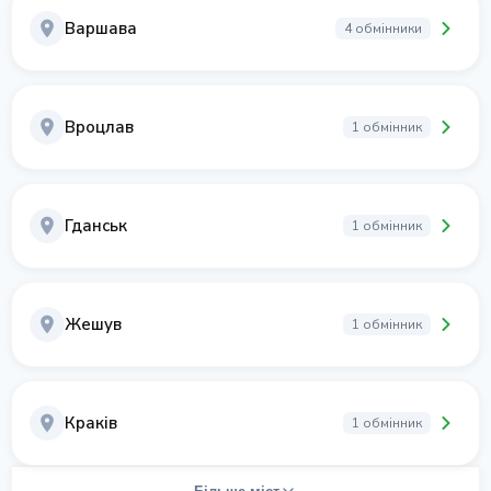
Варшава
4 обмінники
Вроцлав
1 обмінник
Гданськ
1 обмінник
Жешув
1 обмінник
Краків
1 обмінник