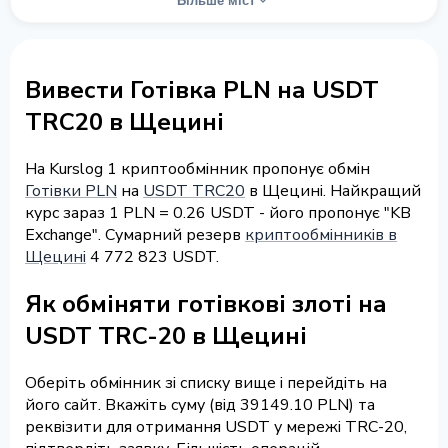
Більше міст
Вивести Готівка PLN на USDT
TRC20 в Щецині
На Kurslog 1 криптообмінник пропонує обмін
Готівки PLN
на
USDT TRC20
в Щецині. Найкращий
курс зараз 1 PLN = 0.26 USDT - його пропонує "KB
Exchange". Сумарний резерв
криптообмінників в
Щецині
4 772 823 USDT.
Як обміняти готівкові злоті на
USDT TRC-20 в Щецині
Оберіть обмінник зі списку вище і перейдіть на
його сайт. Вкажіть суму (від 39149.10 PLN) та
реквізити для отримання USDT у мережі TRC-20,