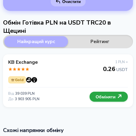
Очистити
Обмін Готівка PLN на USDT TRC20 в
Щецині
Найкращий курс
Рейтинг
KB Exchange
1 PLN =
0.26
USDT
Gold
Від
39 039 PLN
Обміняти
До
3 903 905 PLN
Схожі напрямки обміну