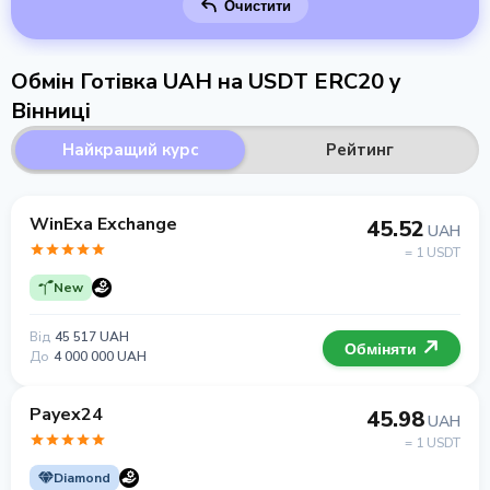
Очистити
Обмін Готівка UAH на USDT ERC20 у
Вінниці
Найкращий курс
Рейтинг
WinExa Exchange
45.52
UAH
= 1 USDT
New
Від
45 517 UAH
Обміняти
До
4 000 000 UAH
Payex24
45.98
UAH
= 1 USDT
Diamond