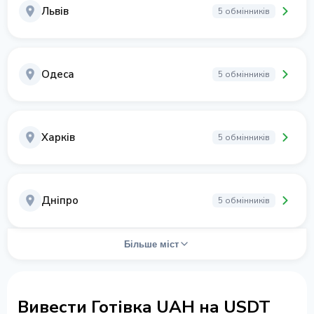
Львів
5 обмінників
Одеса
5 обмінників
Харків
5 обмінників
Дніпро
5 обмінників
Більше міст
Вивести Готівка UAH на USDT