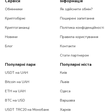
Сервіси
Інформація
Обмінники
Як здійснити обмін?
Криптобіржі
Поширені запитання
Криптогаманці
Політика конфіденційності
Новини
Правила користування
Блог
Контакти
Стати партнером
Популярні пари
Популярні міста
USDT на UAH
Київ
Bitcoin на UAH
Львів
ETH на UAH
Одеса
BTC на USD
Варшава
USDT TRC20 на Монобанк
Харків