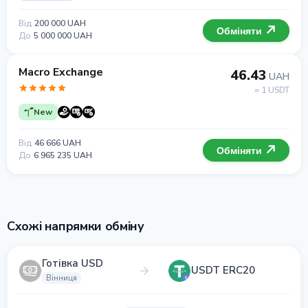
Від
200 000 UAH
Обміняти
До
5 000 000 UAH
Macro Exchange
46.43
UAH
= 1 USDT
New
Від
46 666 UAH
Обміняти
До
6 965 235 UAH
Схожі напрямки обміну
Готівка USD
USDT ERC20
Вінниця