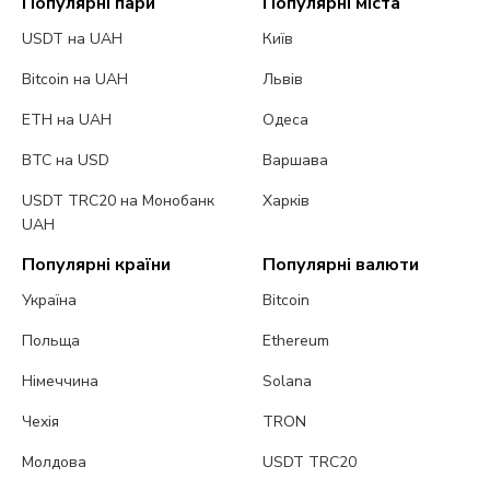
Популярні пари
Популярні міста
USDT на UAH
Київ
Bitcoin на UAH
Львів
ETH на UAH
Одеса
BTC на USD
Варшава
USDT TRC20 на Монобанк
Харків
UAH
Популярні країни
Популярні валюти
Україна
Bitcoin
Польща
Ethereum
Німеччина
Solana
Чехія
TRON
Молдова
USDT TRC20