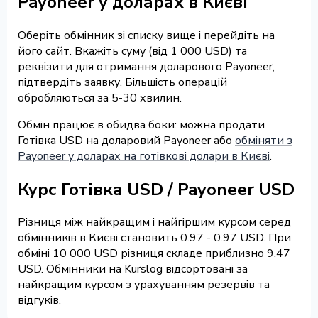
Payoneer у доларах в Києві
Оберіть обмінник зі списку вище і перейдіть на
його сайт. Вкажіть суму (від 1 000 USD) та
реквізити для отримання доларового Payoneer,
підтвердіть заявку. Більшість операцій
обробляються за 5-30 хвилин.
Обмін працює в обидва боки: можна продати
Готівка USD на доларовий Payoneer або
обміняти з
Payoneer у доларах на готівкові долари в Києві
.
Курс Готівка USD / Payoneer USD
Різниця між найкращим і найгіршим курсом серед
обмінників в Києві становить 0.97 - 0.97 USD. При
обміні 10 000 USD різниця складе приблизно 9.47
USD. Обмінники на Kurslog відсортовані за
найкращим курсом з урахуванням резервів та
відгуків.