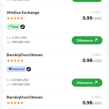
WinExa Exchange
1 USD =
0.99
USDC
New
Від
1 012 USD
Обміняти
До
300 000 USD
BarskiyDvorObmen
1 USD =
0.98
USDC
Diamond
Від
10 000 USD
Обміняти
До
500 000 USD
BarskiyDvorObmen
1 USD =
0.98
USDC