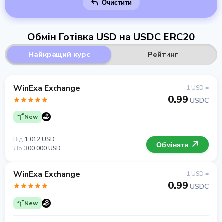
Очистити
Обмін Готівка USD на USDC ERC20
Найкращий курс
Рейтинг
WinExa Exchange
1 USD =
0.99
USDC
New
Від
1 012 USD
Обміняти
До
300 000 USD
WinExa Exchange
1 USD =
0.99
USDC
New