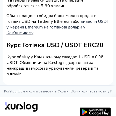
підтвердіть заявку. Більшість операцій
обробляються за 5-30 хвилин.
Обмін працює в обидва боки: можна продати
Готівка USD на Tether у Ethereum або
вивести USDT
у мережі Ethereum на готівкові долари у
Кам’янському
.
Курс Готівка USD / USDT ERC20
Курс обміну у Кам’янському складає 1 USD = 0.98
USDT. Обмінники на Kurslog відсортовані за
найкращим курсом з урахуванням резервів та
відгуків.
Kurslog
›
Обмін криптовалюти в Україні
›
Обмін криптовалюти у Ка