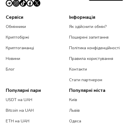
Сервіси
Інформація
Обмінники
Як здійснити обмін?
Криптобіржі
Поширені запитання
Криптогаманці
Політика конфіденційності
Новини
Правила користування
Блог
Контакти
Стати партнером
Популярні пари
Популярні міста
USDT на UAH
Київ
Bitcoin на UAH
Львів
ETH на UAH
Одеса