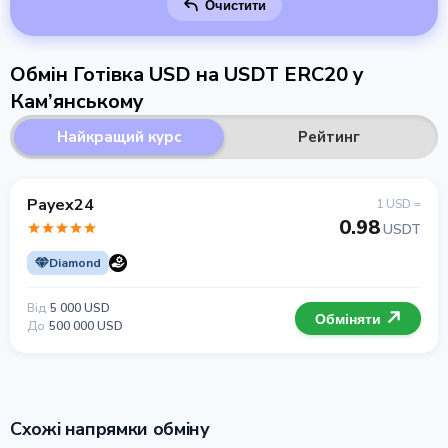
Очистити
Обмін Готівка USD на USDT ERC20 у
Кам’янському
Найкращий курс
Рейтинг
Payex24
1 USD =
0.98
USDT
Diamond
Від
5 000 USD
Обміняти
До
500 000 USD
Схожі напрямки обміну