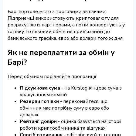
Бар, портове місто з торговими зв'язками.
Підприємці використовують криптовалюту для
розрахунків із партнерами, а потім конвертують у
готівку. Готівковий обмін не прив'язаний до
банківського графіка, євро або долари того ж дня.
Як не переплатити за обмін у
Барі?
Перед обміном порівняйте пропозиції:
Підсумкова сума
- на Kurslog кінцева сума з
урахуванням комісій
Резерви готівки
- переконайтеся, що
обмінник має потрібну суму в євро або
доларах
Рейтинг довіри
- оцінка базується на історії
роботи криптообмінника та відгуках
Спосіб отримання
- офіс або кур'єр, години