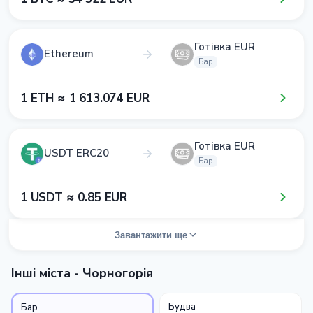
Готівка EUR
Ethereum
Бар
1​ ETH ≈ 1​ 6​1​3​.0​7​4​ EUR
Готівка EUR
USDT ERC20
Бар
1​ USDT ≈ 0​.8​5​ EUR
Завантажити ще
Інші міста - Чорногорія
Будва
Бар