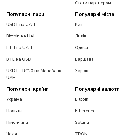
Стати партнером
Популярні пари
Популярні міста
USDT на UAH
Київ
Bitcoin на UAH
Львів
ETH на UAH
Одеса
BTC на USD
Варшава
USDT TRC20 на Монобанк
Харків
UAH
Популярні країни
Популярні валюти
Україна
Bitcoin
Польща
Ethereum
Німеччина
Solana
Чехія
TRON