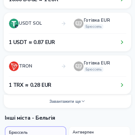
Готівка EUR
USDT SOL
Брюссель
1​ USDT ≈ 0​.8​7​ EUR
Готівка EUR
TRON
Брюссель
1​ TRX ≈ 0​.2​8​ EUR
Завантажити ще
Інші міста - Бельгія
Антверпен
Брюссель