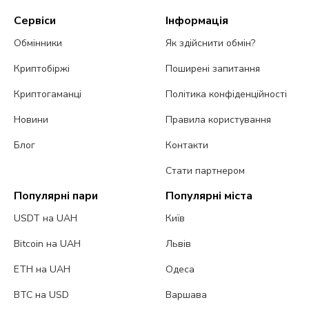
Сервіси
Інформація
Обмінники
Як здійснити обмін?
Криптобіржі
Поширені запитання
Криптогаманці
Політика конфіденційності
Новини
Правила користування
Блог
Контакти
Стати партнером
Популярні пари
Популярні міста
USDT на UAH
Київ
Bitcoin на UAH
Львів
ETH на UAH
Одеса
BTC на USD
Варшава