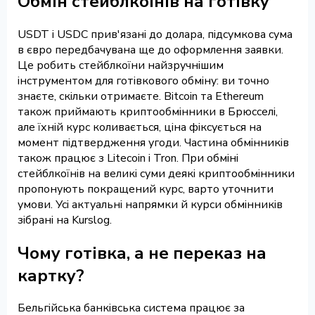
Обмін стейблкоїнів на готівку
USDT і USDC прив'язані до долара, підсумкова сума
в євро передбачувана ще до оформлення заявки.
Це робить стейблкоїни найзручнішим
інструментом для готівкового обміну: ви точно
знаєте, скільки отримаєте. Bitcoin та Ethereum
також приймають криптообмінники в Брюсселі,
але їхній курс коливається, ціна фіксується на
момент підтвердження угоди. Частина обмінників
також працює з Litecoin і Tron. При обміні
стейблкоїнів на великі суми деякі криптообмінники
пропонують покращений курс, варто уточнити
умови. Усі актуальні напрямки й курси обмінників
зібрані на Kurslog.
Чому готівка, а не переказ на
картку?
Бельгійська банківська система працює за