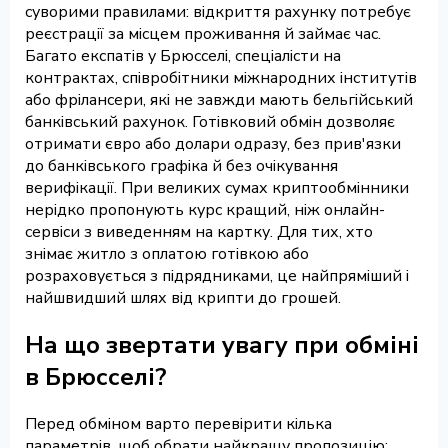
суворими правилами: відкриття рахунку потребує
реєстрації за місцем проживання й займає час.
Багато експатів у Брюсселі, спеціалісти на
контрактах, співробітники міжнародних інститутів
або фрілансери, які не завжди мають бельгійський
банківський рахунок. Готівковий обмін дозволяє
отримати євро або долари одразу, без прив'язки
до банківського графіка й без очікування
верифікації. При великих сумах криптообмінники
нерідко пропонують курс кращий, ніж онлайн-
сервіси з виведенням на картку. Для тих, хто
знімає житло з оплатою готівкою або
розраховується з підрядниками, це найпряміший і
найшвидший шлях від крипти до грошей.
На що звертати увагу при обміні
в Брюсселі?
Перед обміном варто перевірити кілька
параметрів, щоб обрати найкращу пропозицію: