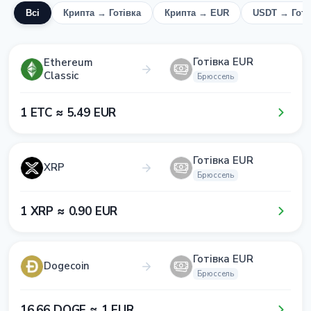
Всі
Крипта → Готівка
Крипта → EUR
USDT → Готі
Готівка EUR
Ethereum
Classic
Брюссель
1​ ETC ≈ 5​.4​9​ EUR
Готівка EUR
XRP
Брюссель
1​ XRP ≈ 0​.9​0​ EUR
Готівка EUR
Dogecoin
Брюссель
1​6​.6​6​ DOGE ≈ 1​ EUR