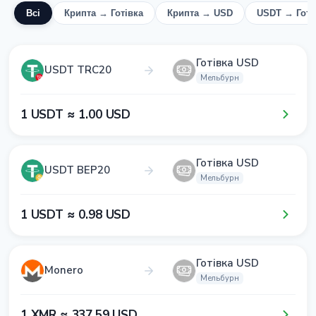
Всі
Крипта → Готівка
Крипта → USD
USDT → Готі
Готівка USD
USDT TRC20
Мельбурн
1​ USDT ≈ 1​.0​0​ USD
Готівка USD
USDT BEP20
Мельбурн
1​ USDT ≈ 0​.9​8​ USD
Готівка USD
Monero
Мельбурн
1​ XMR ≈ 3​3​7​.5​9​ USD