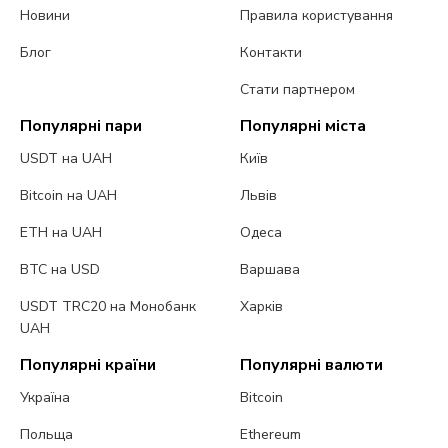
Новини
Правила користування
Блог
Контакти
Стати партнером
Популярні пари
Популярні міста
USDT на UAH
Київ
Bitcoin на UAH
Львів
ETH на UAH
Одеса
BTC на USD
Варшава
USDT TRC20 на Монобанк
Харків
UAH
Популярні країни
Популярні валюти
Україна
Bitcoin
Польща
Ethereum