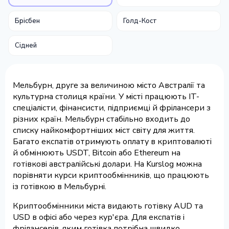
Брісбен
Голд-Кост
Сідней
Мельбурн, друге за величиною місто Австралії та
культурна столиця країни. У місті працюють IT-
спеціалісти, фінансисти, підприємці й фрілансери з
різних країн. Мельбурн стабільно входить до
списку найкомфортніших міст світу для життя.
Багато експатів отримують оплату в криптовалюті
й обмінюють USDT, Bitcoin або Ethereum на
готівкові австралійські долари. На Kurslog можна
порівняти курси криптообмінників, що працюють
із готівкою в Мельбурні.
Криптообмінники міста видають готівку AUD та
USD в офісі або через кур'єра. Для експатів і
фрілансерів, яким готівка потрібна швидко,