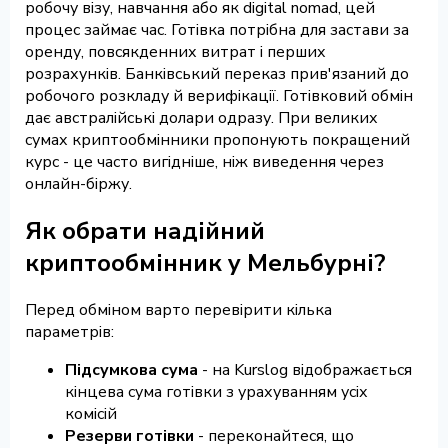
робочу візу, навчання або як digital nomad, цей
процес займає час. Готівка потрібна для застави за
оренду, повсякденних витрат і перших
розрахунків. Банківський переказ прив'язаний до
робочого розкладу й верифікації. Готівковий обмін
дає австралійські долари одразу. При великих
сумах криптообмінники пропонують покращений
курс - це часто вигідніше, ніж виведення через
онлайн-біржу.
Як обрати надійний
криптообмінник у Мельбурні?
Перед обміном варто перевірити кілька
параметрів:
Підсумкова сума
- на Kurslog відображається
кінцева сума готівки з урахуванням усіх
комісій
Резерви готівки
- переконайтеся, що