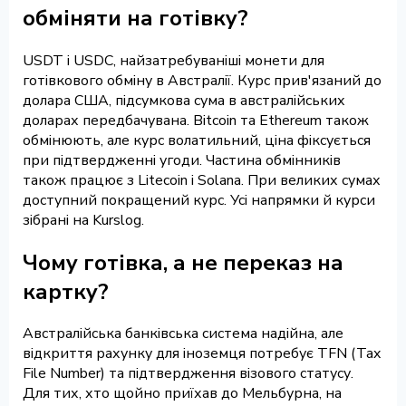
обміняти на готівку?
USDT і USDC, найзатребуваніші монети для
готівкового обміну в Австралії. Курс прив'язаний до
долара США, підсумкова сума в австралійських
доларах передбачувана. Bitcoin та Ethereum також
обмінюють, але курс волатильний, ціна фіксується
при підтвердженні угоди. Частина обмінників
також працює з Litecoin і Solana. При великих сумах
доступний покращений курс. Усі напрямки й курси
зібрані на Kurslog.
Чому готівка, а не переказ на
картку?
Австралійська банківська система надійна, але
відкриття рахунку для іноземця потребує TFN (Tax
File Number) та підтвердження візового статусу.
Для тих, хто щойно приїхав до Мельбурна, на