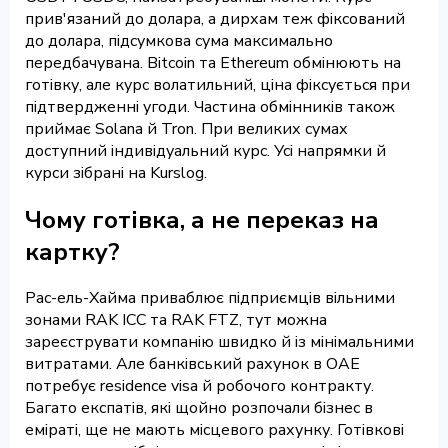
прив'язаний до долара, а дирхам теж фіксований
до долара, підсумкова сума максимально
передбачувана. Bitcoin та Ethereum обмінюють на
готівку, але курс волатильний, ціна фіксується при
підтвердженні угоди. Частина обмінників також
приймає Solana й Tron. При великих сумах
доступний індивідуальний курс. Усі напрямки й
курси зібрані на Kurslog.
Чому готівка, а не переказ на
картку?
Рас-ель-Хайма приваблює підприємців вільними
зонами RAK ICC та RAK FTZ, тут можна
зареєструвати компанію швидко й із мінімальними
витратами. Але банківський рахунок в ОАЕ
потребує residence visa й робочого контракту.
Багато експатів, які щойно розпочали бізнес в
еміраті, ще не мають місцевого рахунку. Готівкові