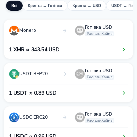
Всі
Крипта → Готівка
Крипта → USD
USDT → Готі
Готівка USD
Monero
Рас-ель-Хайма
1​ XMR ≈ 3​4​3​.5​4​ USD
Готівка USD
USDT BEP20
Рас-ель-Хайма
1​ USDT ≈ 0​.8​9​ USD
Готівка USD
USDC ERC20
Рас-ель-Хайма
1​ USDC ≈ 0​.9​6​ USD