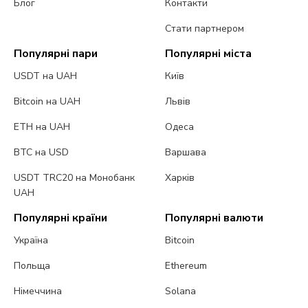
Блог
Контакти
Стати партнером
Популярні пари
Популярні міста
USDT на UAH
Київ
Bitcoin на UAH
Львів
ETH на UAH
Одеса
BTC на USD
Варшава
USDT TRC20 на Монобанк
Харків
UAH
Популярні країни
Популярні валюти
Україна
Bitcoin
Польща
Ethereum
Німеччина
Solana