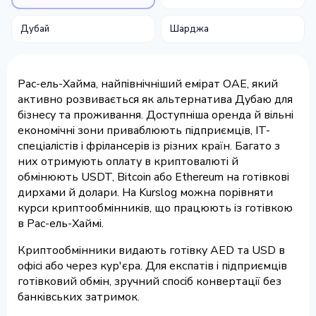
Дубай
Шарджа
Рас-ель-Хайма, найпівнічніший емірат ОАЕ, який
активно розвивається як альтернатива Дубаю для
бізнесу та проживання. Доступніша оренда й вільні
економічні зони приваблюють підприємців, IT-
спеціалістів і фрілансерів із різних країн. Багато з
них отримують оплату в криптовалюті й
обмінюють USDT, Bitcoin або Ethereum на готівкові
дирхами й долари. На Kurslog можна порівняти
курси криптообмінників, що працюють із готівкою
в Рас-ель-Хаймі.
Криптообмінники видають готівку AED та USD в
офісі або через кур'єра. Для експатів і підприємців
готівковий обмін, зручний спосіб конвертації без
банківських затримок.