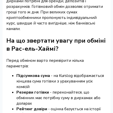
дирхами потрібні для оренди, депозитів і
розрахунків. Готівковий обмін дозволяє отримати
гроші того ж дня. При великих сумах
криптообмінники пропонують індивідуальний
курс, швидше й часто вигідніше, ніж банківські
канали.
На що звертати увагу при обміні
в Рас-ель-Хаймі?
Перед обміном варто перевірити кілька
параметрів:
Підсумкова сума
- на Kurslog відображається
кінцева сума готівки з урахуванням усіх
комісій
Резерви готівки
- переконайтеся, що
обмінник має потрібну суму в дирхамах або
доларах
Рейтинг довіри
- оцінка базується на історії