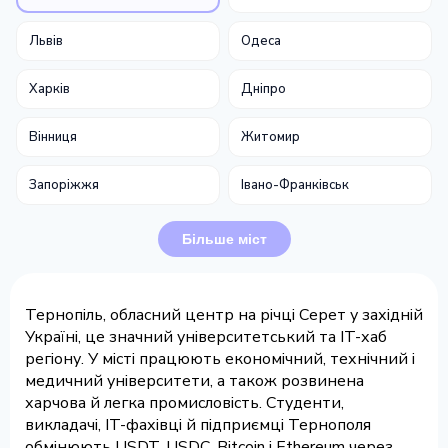
Львів
Одеса
Харків
Дніпро
Вінниця
Житомир
Запоріжжя
Івано-Франківськ
Більше міст
Тернопіль, обласний центр на річці Серет у західній
Україні, це значний університетський та IT-хаб
регіону. У місті працюють економічний, технічний і
медичний університети, а також розвинена
харчова й легка промисловість. Студенти,
викладачі, IT-фахівці й підприємці Тернополя
обмінюють USDT, USDC, Bitcoin і Ethereum через