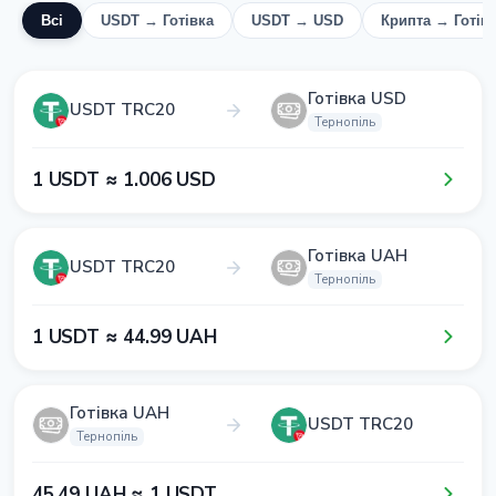
Всі
USDT → Готівка
USDT → USD
Крипта → Готів
Готівка USD
USDT TRC20
Тернопіль
1​ USDT ≈ 1​.0​0​6​ USD
Готівка UAH
USDT TRC20
Тернопіль
1​ USDT ≈ 4​4​.9​9​ UAH
Готівка UAH
USDT TRC20
Тернопіль
4​5​.4​9​ UAH ≈ 1​ USDT