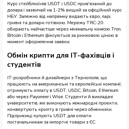
Курс стейблкоїнів USDT і USDC прив'язаний до
долара і зазвичай на 1-2% вищий за офіційний курс
НБУ. Залежно від напрямку видають євро, ларі,
гривні та долари готівкою. Мережу TRC-20
обирають найчастіше через мінімальну комісію Tron.
Bitcoin і Ethereum фіксуються за ринковою ціною в
момент оформлення заявки.
Обмін крипти для IT-фахівців і
студентів
IT-розробники й дизайнери з Тернополя, що
працюють на американські та європейські компанії,
отримують оплату в USDT, USDC, Bitcoin, Ethereum
або через Payoneer і Wise. Студенти й викладачі
університетів, які виконують міжнародні проекти,
конвертують крипту в гривні через обмінники.
Підприємці купують USDT для оплати
постачальникам за імпортні товари з ЄС.