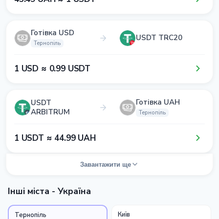
Готівка USD
USDT TRC20
Тернопіль
1​ USD ≈ 0​.9​9​ USDT
Готівка UAH
USDT
ARBITRUM
Тернопіль
1​ USDT ≈ 4​4​.9​9​ UAH
Завантажити ще
Інші міста - Україна
Київ
Тернопіль