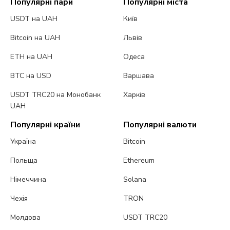
Популярні пари
Популярні міста
USDT на UAH
Київ
Bitcoin на UAH
Львів
ETH на UAH
Одеса
BTC на USD
Варшава
USDT TRC20 на Монобанк
Харків
UAH
Популярні країни
Популярні валюти
Україна
Bitcoin
Польща
Ethereum
Німеччина
Solana
Чехія
TRON
Молдова
USDT TRC20