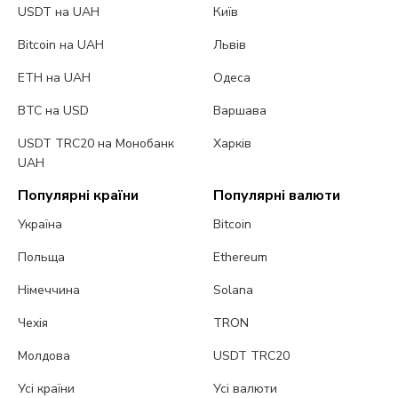
USDT на UAH
Київ
Bitcoin на UAH
Львів
ETH на UAH
Одеса
BTC на USD
Варшава
USDT TRC20 на Монобанк
Харків
UAH
Популярні країни
Популярні валюти
Україна
Bitcoin
Польща
Ethereum
Німеччина
Solana
Чехія
TRON
Молдова
USDT TRC20
Усі країни
Усі валюти