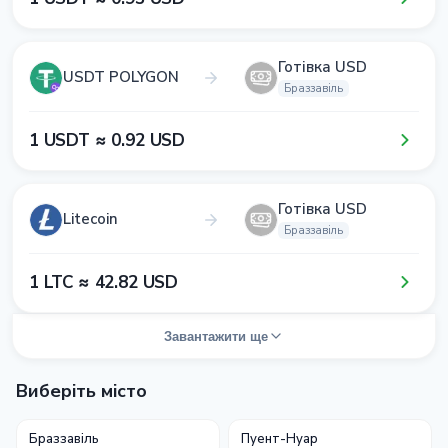
Готівка USD
USDT POLYGON
Браззавіль
1​ USDT ≈ 0​.9​2​ USD
Готівка USD
Litecoin
Браззавіль
1​ LTC ≈ 4​2​.8​2​ USD
Завантажити ще
Виберіть місто
Браззавіль
Пуент-Нуар