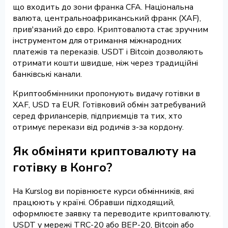
що входить до зони франка CFA. Національна
валюта, центральноафриканський франк (XAF),
прив'язаний до євро. Криптовалюта стає зручним
інструментом для отримання міжнародних
платежів та переказів. USDT і Bitcoin дозволяють
отримати кошти швидше, ніж через традиційні
банківські канали.
Криптообмінники пропонують видачу готівки в
XAF, USD та EUR. Готівковий обмін затребуваний
серед фрилансерів, підприємців та тих, хто
отримує перекази від родичів з-за кордону.
Як обміняти криптовалюту на
готівку в Конго?
На Kurslog ви порівнюєте курси обмінників, які
працюють у країні. Обравши підходящий,
оформлюєте заявку та переводите криптовалюту.
USDT у мережі TRC-20 або BEP-20, Bitcoin або