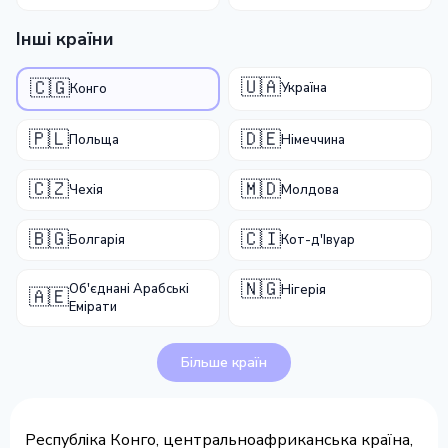
Інші країни
🇺🇦
🇨🇬
Україна
Конго
🇵🇱
🇩🇪
Польща
Німеччина
🇨🇿
🇲🇩
Чехія
Молдова
🇧🇬
🇨🇮
Болгарія
Кот-д'Івуар
🇳🇬
Об'єднані Арабські
Нігерія
🇦🇪
Емірати
Більше країн
Республіка Конго, центральноафриканська країна,