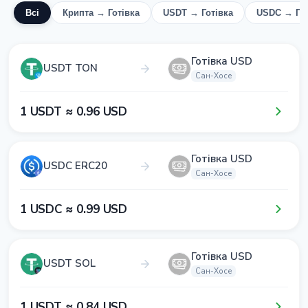
Всі
Крипта → Готівка
USDT → Готівка
USDC → Гот
Готівка USD
USDT TON
Сан-Хосе
1​ USDT ≈ 0​.9​6​ USD
Готівка USD
USDC ERC20
Сан-Хосе
1​ USDC ≈ 0​.9​9​ USD
Готівка USD
USDT SOL
Сан-Хосе
1​ USDT ≈ 0​.8​4​ USD