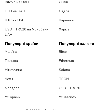
Bitcoin на UAH
Львів
ETH на UAH
Одеса
BTC на USD
Варшава
USDT TRC20 на Монобанк
Харків
UAH
Популярні країни
Популярні валюти
Україна
Bitcoin
Польща
Ethereum
Німеччина
Solana
Чехія
TRON
Молдова
USDT TRC20
Усі країни
Усі валюти