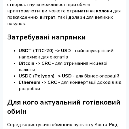
створює гнучкі можливості при обміні
криптовалюти: ви можете отримати як
колони
для
повсякденних витрат, так і
долари
для великих
покупок.
Затребувані напрямки
USDT (TRC-20) -> USD
- найпопулярніший
напрямок для експатів
Bitcoin -> CRC
- для отримання місцевої
валюти
USDC (Polygon) -> USD
- для бізнес-операцій
Ethereum -> CRC
- для конвертації доходів від
розробки
Для кого актуальний готівковий
обмін
Серед користувачів обмінних пунктів у Коста-Ріці,