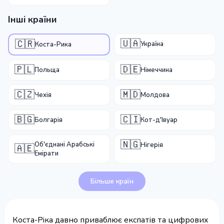
Інші країни
🇺🇦
🇨🇷
Україна
Коста-Рика
🇵🇱
🇩🇪
Польща
Німеччина
🇨🇿
🇲🇩
Чехія
Молдова
🇧🇬
🇨🇮
Болгарія
Кот-д'Івуар
🇳🇬
Об'єднані Арабські
Нігерія
🇦🇪
Емірати
Більше країн
Коста-Ріка давно приваблює експатів та цифрових