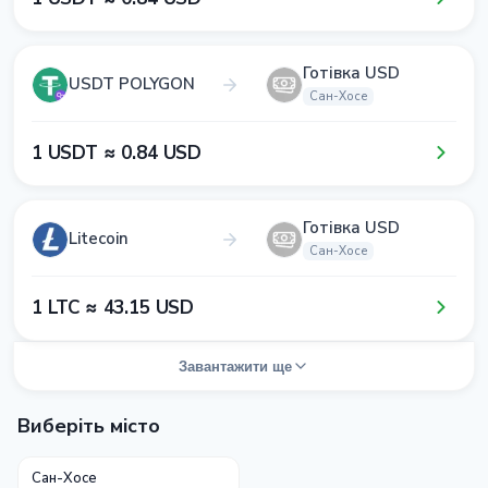
Готівка USD
USDT POLYGON
Сан-Хосе
1​ USDT ≈ 0​.8​4​ USD
Готівка USD
Litecoin
Сан-Хосе
1​ LTC ≈ 4​3​.1​5​ USD
Завантажити ще
Виберіть місто
Сан-Хосе