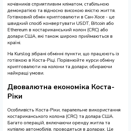
кочівників сприятливим кліматом, стабільною
демократією та відносно високою якістю життя.
Готівковий обмін криптовалюти в Сан-Хосе - це
швидкий спосіб конвертувати USDT, Bitcoin або
Ethereum в костариканський колон (CRC) або
долари США, які також широко приймаються в
країні.
На Kurslog зібрані обмінні пункти, що працюють із
готівкою в Коста-Ріці. Порівнюйте курси обміну
криптовалюти на колони та долари, обираючи
найкращі умови.
Двовалютна економіка Коста-
Ріки
Особливість Коста-Ріки, паралельне використання
костариканського колона (CRC) та долара США.
Багато операцій, включаючи оренду житла та
купівлю автомобілів, проводяться в доларах. Це