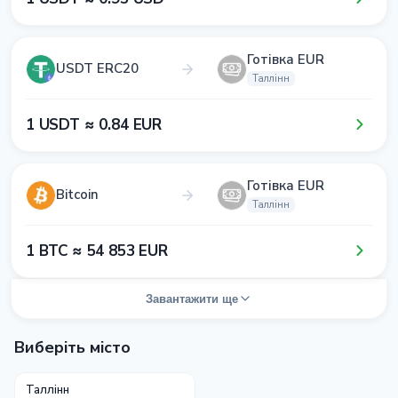
Готівка EUR
USDT ERC20
Таллінн
1​ USDT ≈ 0​.8​4​ EUR
Готівка EUR
Bitcoin
Таллінн
1​ BTC ≈ 5​4​ 8​5​3​ EUR
Завантажити ще
Виберіть місто
Таллінн