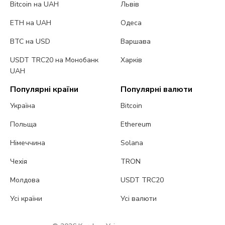
Bitcoin на UAH
Львів
ETH на UAH
Одеса
BTC на USD
Варшава
USDT TRC20 на Монобанк
Харків
UAH
Популярні країни
Популярні валюти
Україна
Bitcoin
Польща
Ethereum
Німеччина
Solana
Чехія
TRON
Молдова
USDT TRC20
Усі країни
Усі валюти