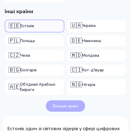
Інші країни
🇺🇦
🇪🇪
Україна
Естонія
🇵🇱
🇩🇪
Польща
Німеччина
🇨🇿
🇲🇩
Чехія
Молдова
🇧🇬
🇨🇮
Болгарія
Кот-д'Івуар
🇳🇬
Об'єднані Арабські
Нігерія
🇦🇪
Емірати
Більше країн
Естонія, один зі світових лідерів у сфері цифрових