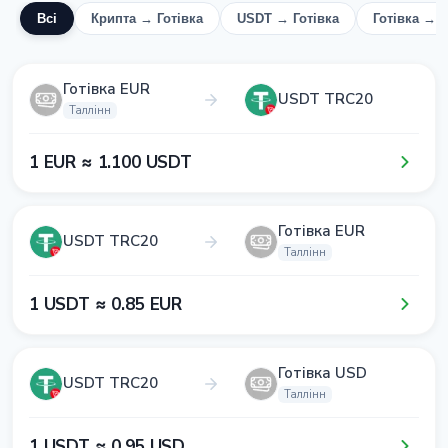
Всі
Крипта → Готівка
USDT → Готівка
Готівка → 
Готівка EUR
USDT TRC20
Таллінн
1​ EUR ≈ 1​.1​0​0​ USDT
Готівка EUR
USDT TRC20
Таллінн
1​ USDT ≈ 0​.8​5​ EUR
Готівка USD
USDT TRC20
Таллінн
1​ USDT ≈ 0​.9​5​ USD