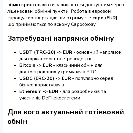
обмін криптовалюти залишається доступним через
ліцензовані обмінні пункти. Робота в єврозоні
спрощує конвертацію, ви отримуєте
євро (EUR)
,
що приймаються по всьому Євросоюзу.
Затребувані напрямки обміну
USDT (TRC-20) -> EUR
- основний напрямок
для фрілансерів та e-резидентів
Bitcoin -> EUR
- класичний обмін для
довгострокових утримувачів BTC
USDC (ERC-20) -> EUR
- популярно серед
бізнес-користувачів
Ethereum -> EUR
- для розробників та
учасників DeFi-екосистеми
Для кого актуальний готівковий
обмін