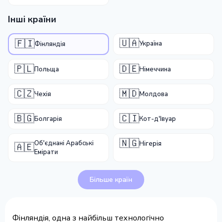
Інші країни
🇺🇦
🇫🇮
Україна
Фінляндія
🇵🇱
🇩🇪
Польща
Німеччина
🇨🇿
🇲🇩
Чехія
Молдова
🇧🇬
🇨🇮
Болгарія
Кот-д'Івуар
🇳🇬
Об'єднані Арабські
Нігерія
🇦🇪
Емірати
Більше країн
Фінляндія, одна з найбільш технологічно