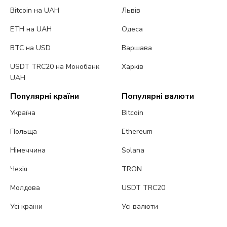
Bitcoin на UAH
Львів
ETH на UAH
Одеса
BTC на USD
Варшава
USDT TRC20 на Монобанк
Харків
UAH
Популярні країни
Популярні валюти
Україна
Bitcoin
Польща
Ethereum
Німеччина
Solana
Чехія
TRON
Молдова
USDT TRC20
Усі країни
Усі валюти