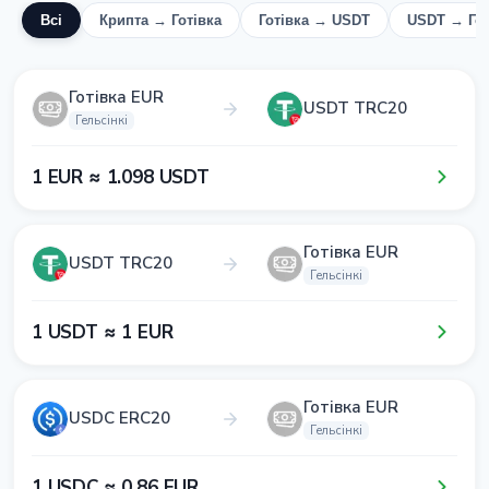
Всі
Крипта → Готівка
Готівка → USDT
USDT → Гот
Готівка EUR
USDT TRC20
Гельсінкі
1​ EUR ≈ 1​.0​9​8​ USDT
Готівка EUR
USDT TRC20
Гельсінкі
1​ USDT ≈ 1​ EUR
Готівка EUR
USDC ERC20
Гельсінкі
1​ USDC ≈ 0​.8​6​ EUR