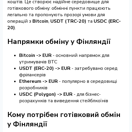
коштів. Це створює надійне середовище для
готівкового обміну: обмінні пункти працюють
легально та пропонують прозорі умови для
операцій з
Bitcoin
,
USDT (TRC-20)
та
USDC (ERC-
20)
.
Напрямки обміну у Фінляндії
Bitcoin -> EUR
- основний напрямок для
утримувачів BTC
USDT (ERC-20) -> EUR
- затребувано серед
фрілансерів
Ethereum -> EUR
- популярно в середовищі
розробників
USDC (Polygon) -> EUR
- для бізнес-
розрахунків та виведення стейблкоїнів
Кому потрібен готівковий обмін
у Фінляндії