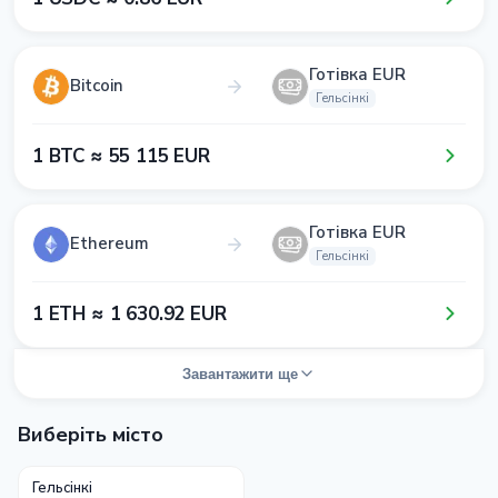
Готівка EUR
Bitcoin
Гельсінкі
1​ BTC ≈ 5​5​ 1​1​5​ EUR
Готівка EUR
Ethereum
Гельсінкі
1​ ETH ≈ 1​ 6​3​0​.9​2​ EUR
Завантажити ще
Виберіть місто
Гельсінкі