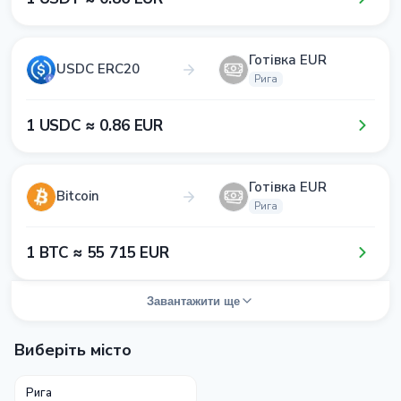
Готівка EUR
USDC ERC20
Рига
1​ USDC ≈ 0​.8​6​ EUR
Готівка EUR
Bitcoin
Рига
1​ BTC ≈ 5​5​ 7​1​5​ EUR
Завантажити ще
Виберіть місто
Рига