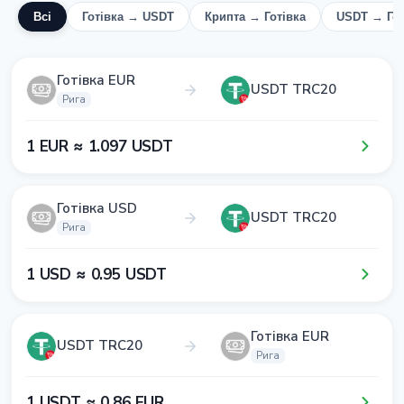
Всі
Готівка → USDT
Крипта → Готівка
USDT → Гот
Готівка EUR
USDT TRC20
Рига
1​ EUR ≈ 1​.0​9​7​ USDT
Готівка USD
USDT TRC20
Рига
1​ USD ≈ 0​.9​5​ USDT
Готівка EUR
USDT TRC20
Рига
1​ USDT ≈ 0​.8​6​ EUR