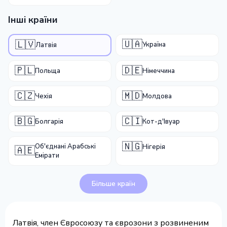
Інші країни
🇺🇦
🇱🇻
Україна
Латвія
🇵🇱
🇩🇪
Польща
Німеччина
🇨🇿
🇲🇩
Чехія
Молдова
🇧🇬
🇨🇮
Болгарія
Кот-д'Івуар
🇳🇬
Об'єднані Арабські
Нігерія
🇦🇪
Емірати
Більше країн
Латвія, член Євросоюзу та єврозони з розвиненим