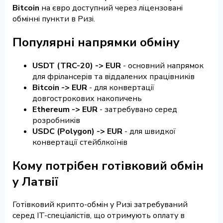
Bitcoin
на євро доступний через ліцензовані
обмінні пункти в Ризі.
Популярні напрямки обміну
USDT (TRC-20) -> EUR
- основний напрямок
для фрілансерів та віддалених працівників
Bitcoin -> EUR
- для конвертації
довгострокових накопичень
Ethereum -> EUR
- затребувано серед
розробників
USDC (Polygon) -> EUR
- для швидкої
конвертації стейблкоїнів
Кому потрібен готівковий обмін
у Латвії
Готівковий крипто-обмін у Ризі затребуваний
серед IT-спеціалістів, що отримують оплату в