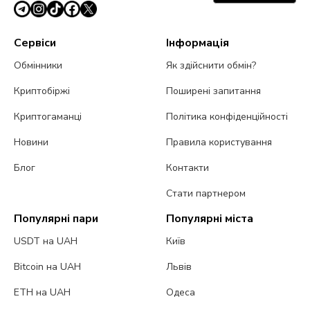
Сервіси
Інформація
Обмінники
Як здійснити обмін?
Криптобіржі
Поширені запитання
Криптогаманці
Політика конфіденційності
Новини
Правила користування
Блог
Контакти
Стати партнером
Популярні пари
Популярні міста
USDT на UAH
Київ
Bitcoin на UAH
Львів
ETH на UAH
Одеса