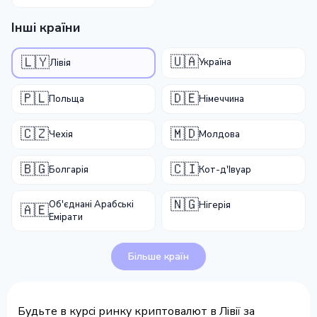
Інші країни
🇺🇦
🇱🇾
Україна
Лівія
🇵🇱
🇩🇪
Польща
Німеччина
🇨🇿
🇲🇩
Чехія
Молдова
🇧🇬
🇨🇮
Болгарія
Кот-д'Івуар
🇳🇬
Об'єднані Арабські
Нігерія
🇦🇪
Емірати
Більше країн
Будьте в курсі ринку криптовалют в Лівії за