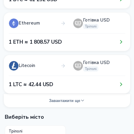
Готівка USD
Ethereum
Тріполі
1​ ETH ≈ 1​ 8​0​8​.5​7​ USD
Готівка USD
Litecoin
Тріполі
1​ LTC ≈ 4​2​.4​4​ USD
Завантажити ще
Виберіть місто
Тріполі