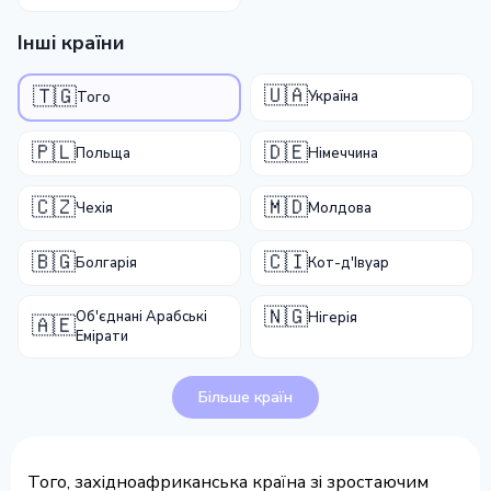
Інші країни
🇺🇦
🇹🇬
Україна
Того
🇵🇱
🇩🇪
Польща
Німеччина
🇨🇿
🇲🇩
Чехія
Молдова
🇧🇬
🇨🇮
Болгарія
Кот-д'Івуар
🇳🇬
Об'єднані Арабські
Нігерія
🇦🇪
Емірати
Більше країн
Того, західноафриканська країна зі зростаючим