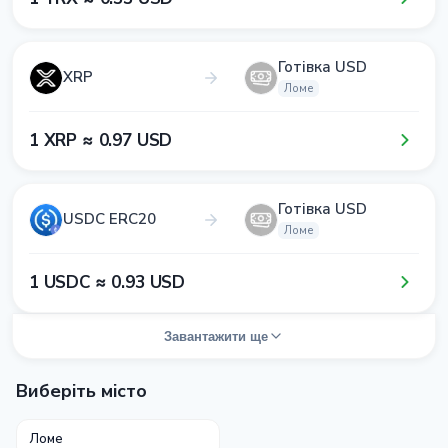
Готівка USD
XRP
Ломе
1​ XRP ≈ 0​.9​7​ USD
Готівка USD
USDC ERC20
Ломе
1​ USDC ≈ 0​.9​3​ USD
Завантажити ще
Виберіть місто
Ломе