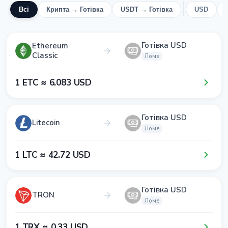
Всі
Крипта → Готівка
USDT → Готівка
USD
Готівка USD
Ethereum
Classic
Ломе
1​ ETC ≈ 6​.0​8​3​ USD
Готівка USD
Litecoin
Ломе
1​ LTC ≈ 4​2​.7​2​ USD
Готівка USD
TRON
Ломе
1​ TRX ≈ 0​.3​3​ USD