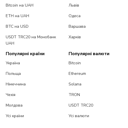
Bitcoin на UAH
Львів
ETH на UAH
Одеса
BTC на USD
Варшава
USDT TRC20 на Монобанк
Харків
UAH
Популярні країни
Популярні валюти
Україна
Bitcoin
Польща
Ethereum
Німеччина
Solana
Чехія
TRON
Молдова
USDT TRC20
Усі країни
Усі валюти