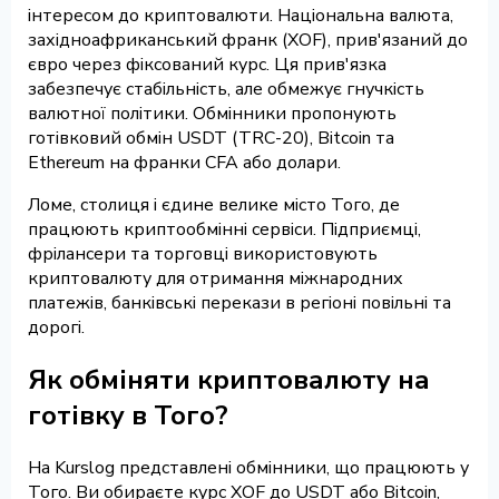
інтересом до криптовалюти. Національна валюта,
західноафриканський франк (XOF), прив'язаний до
євро через фіксований курс. Ця прив'язка
забезпечує стабільність, але обмежує гнучкість
валютної політики. Обмінники пропонують
готівковий обмін USDT (TRC-20), Bitcoin та
Ethereum на франки CFA або долари.
Ломе, столиця і єдине велике місто Того, де
працюють криптообмінні сервіси. Підприємці,
фрілансери та торговці використовують
криптовалюту для отримання міжнародних
платежів, банківські перекази в регіоні повільні та
дорогі.
Як обміняти криптовалюту на
готівку в Того?
На Kurslog представлені обмінники, що працюють у
Того. Ви обираєте курс XOF до USDT або Bitcoin,