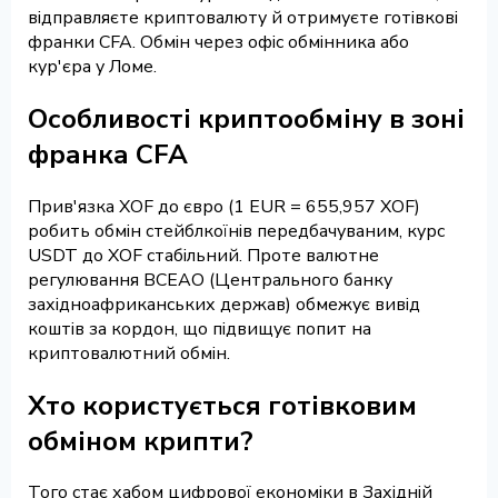
відправляєте криптовалюту й отримуєте готівкові
франки CFA. Обмін через офіс обмінника або
кур'єра у Ломе.
Особливості криптообміну в зоні
франка CFA
Прив'язка XOF до євро (1 EUR = 655,957 XOF)
робить обмін стейблкоїнів передбачуваним, курс
USDT до XOF стабільний. Проте валютне
регулювання BCEAO (Центрального банку
західноафриканських держав) обмежує вивід
коштів за кордон, що підвищує попит на
криптовалютний обмін.
Хто користується готівковим
обміном крипти?
Того стає хабом цифрової економіки в Західній