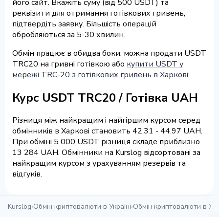
його сайт. Вкажіть суму (від 500 USDT) та
реквізити для отримання готівкових гривень,
підтвердіть заявку. Більшість операцій
обробляються за 5-30 хвилин.
Обмін працює в обидва боки: можна продати USDT
TRC20 на гривні готівкою або
купити USDT у
мережі TRC-20 з готівкових гривень в Харкові
.
Курс USDT TRC20 / Готівка UAH
Різниця між найкращим і найгіршим курсом серед
обмінників в Харкові становить 42.31 - 44.97 UAH.
При обміні 5 000 USDT різниця складе приблизно
13 284 UAH. Обмінники на Kurslog відсортовані за
найкращим курсом з урахуванням резервів та
відгуків.
Kurslog
›
Обмін криптовалюти в Україні
›
Обмін криптовалюти в Ха