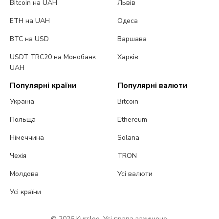
Bitcoin на UAH
Львів
ETH на UAH
Одеса
BTC на USD
Варшава
USDT TRC20 на Монобанк
Харків
UAH
Популярні країни
Популярні валюти
Україна
Bitcoin
Польща
Ethereum
Німеччина
Solana
Чехія
TRON
Молдова
Усі валюти
Усі країни
© 2026 Kurslog. Усі права захищено.