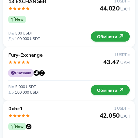
13 EXCHANGER
1 USDT =
44.020
UAH
New
Від
500 USDT
Обміняти
До
100 000 USDT
Fury-Exchange
1 USDT =
43.47
UAH
Platinum
Від
5 000 USDT
Обміняти
До
100 000 USDT
0xbc1
1 USDT =
42.050
UAH
New