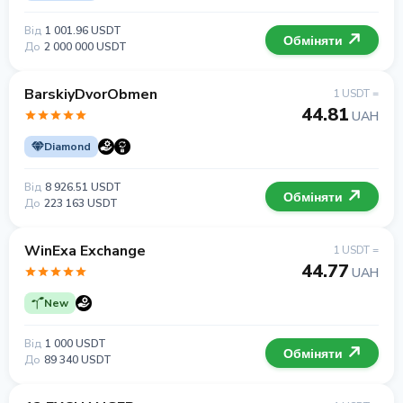
Від
1 001.96 USDT
Обміняти
До
2 000 000 USDT
BarskiyDvorObmen
1 USDT =
44.81
UAH
Diamond
Від
8 926.51 USDT
Обміняти
До
223 163 USDT
WinExa Exchange
1 USDT =
44.77
UAH
New
Від
1 000 USDT
Обміняти
До
89 340 USDT