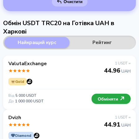
Очистити
Обмін USDT TRC20 на Готівка UAH в
Харкові
Найкращий курс
Рейтинг
ValutaExchange
1 USDT =
44.96
UAH
Gold
Від
5 000 USDT
Обміняти
До
1 000 000 USDT
Dvizh
1 USDT =
44.91
UAH
Diamond