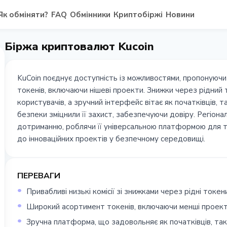
Як обміняти?
FAQ
Обмінники
Криптобіржі
Новини
Біржа криптовалют Kucoin
KuCoin поєднує доступність із можливостями, пропонуючи 
токенів, включаючи нішеві проекти. Знижки через рідни
користувачів, а зручний інтерфейс вітає як початківців, т
безпеки зміцнили її захист, забезпечуючи довіру. Регіона
дотриманню, роблячи її універсальною платформою для т
до інноваційних проектів у безпечному середовищі.
ПЕРЕВАГИ
Привабливі низькі комісії зі знижками через рідні токе
Широкий асортимент токенів, включаючи менші проект
Зручна платформа, що задовольняє як початківців, так 