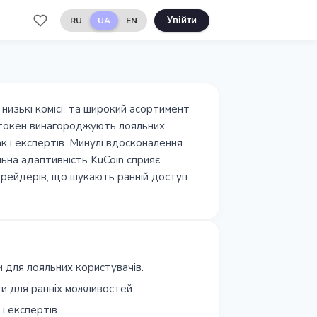
RU
UA
EN
Увійти
низькі комісії та широкий асортимент
й токен винагороджують лояльних
ак і експертів. Минулі вдосконалення
льна адаптивність KuCoin сприяє
рейдерів, що шукають ранній доступ
ни для лояльних користувачів.
и для ранніх можливостей.
і експертів.