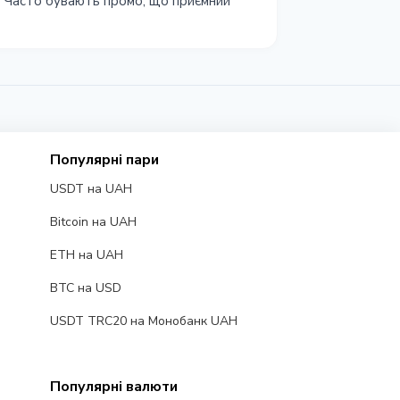
. Часто бувають промо, що приємний
Популярні пари
USDT на UAH
Bitcoin на UAH
ETH на UAH
BTC на USD
USDT TRC20 на Монобанк UAH
Популярні валюти