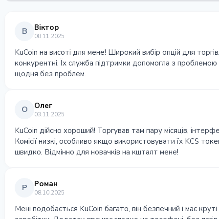
Віктор
В
08.11.2025
KuCoin на висоті для мене! Широкий вибір опцій для торгівл
конкурентні. Їх служба підтримки допомогла з проблемою
щодня без проблем.
Олег
О
03.11.2025
KuCoin дійсно хороший! Торгував там пару місяців, інтерфе
Комісії низкі, особливо якщо використовувати їх KCS токен
швидко. Відмінно для новачків на кшталт мене!
Роман
Р
08.10.2025
Мені подобається KuCoin багато, він безпечний і має круті