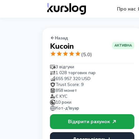
Про нас
Назад
Kucoin
АКТИВНА
(
5.0
)
3 відгуки
1 028 торгових пар
655 957 320
USD
Trust Score:
9
858 монет
Є KYC
10 роки
Кот-д'Івуар
Відкрити рахунок