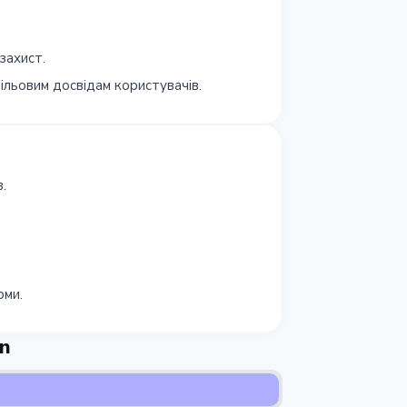
захист.
ільовим досвідам користувачів.
.
рми.
in