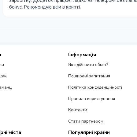
заробітку. Додаток працює гладко на телефоні, без лагів
бонус. Рекомендую всім в крипті.
и
Інформація
ки
Як здійснити обмін?
іржі
Поширені запитання
аманці
Політика конфіденційності
Правила користування
Контакти
Стати партнером
рні міста
Популярні країни