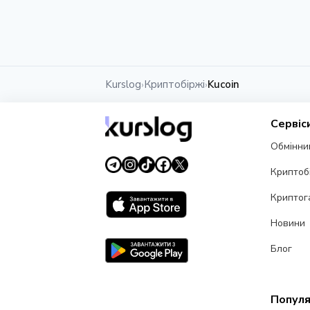
Kurslog
Криптобіржі
Kucoin
›
›
Сервіс
Обмінни
Криптоб
Криптог
Новини
Блог
Популя