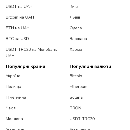
USDT на UAH
Київ
Bitcoin на UAH
Львів
ETH на UAH
Одеса
BTC на USD
Варшава
USDT TRC20 на Монобанк
Харків
UAH
Популярні країни
Популярні валюти
Україна
Bitcoin
Польща
Ethereum
Німеччина
Solana
Чехія
TRON
Молдова
USDT TRC20
Усі країни
Усі валюти