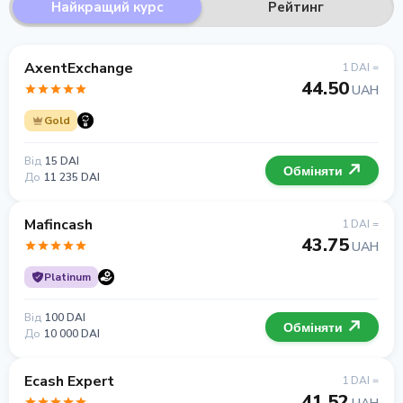
Найкращий курс
Рейтинг
AxentExchange
1 DAI =
44.50
UAH
Gold
Від
15 DAI
Обміняти
До
11 235 DAI
Mafincash
1 DAI =
43.75
UAH
Platinum
Від
100 DAI
Обміняти
До
10 000 DAI
Ecash Expert
1 DAI =
41.52