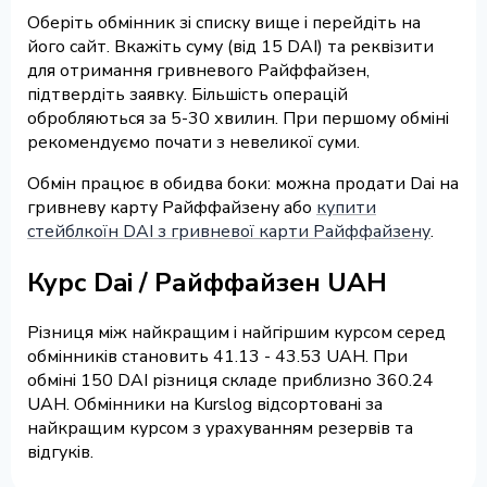
Оберіть обмінник зі списку вище і перейдіть на
його сайт. Вкажіть суму (від 15 DAI) та реквізити
для отримання гривневого Райффайзен,
підтвердіть заявку. Більшість операцій
обробляються за 5-30 хвилин. При першому обміні
рекомендуємо почати з невеликої суми.
Обмін працює в обидва боки: можна продати Dai на
гривневу карту Райффайзену або
купити
стейблкоїн DAI з гривневої карти Райффайзену
.
Курс Dai / Райффайзен UAH
Різниця між найкращим і найгіршим курсом серед
обмінників становить 41.13 - 43.53 UAH. При
обміні 150 DAI різниця складе приблизно 360.24
UAH. Обмінники на Kurslog відсортовані за
найкращим курсом з урахуванням резервів та
відгуків.