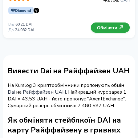
UAH
Diamond
Від
60.21 DAI
Обміняти
До
24 082 DAI
Вивести Dai на Райффайзен UAH
На Kurslog 3 криптообмінники пропонують обмін
Dai
на
Райффайзен UAH
. Найкращий курс зараз 1
DAI = 43.53 UAH - його пропонує "AxentExchange".
Сумарний резерв обмінників 7 480 587 UAH.
Як обміняти стейблкоїн DAI на
карту Райффайзену в гривнях