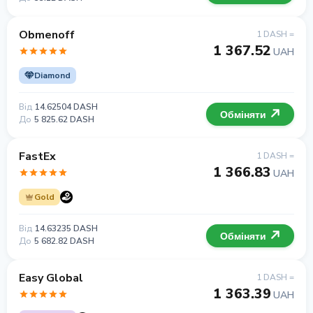
Obmenoff
1 DASH =
1 367.52
UAH
Diamond
Від
14.62504 DASH
Обміняти
До
5 825.62 DASH
FastEx
1 DASH =
1 366.83
UAH
Gold
Від
14.63235 DASH
Обміняти
До
5 682.82 DASH
Easy Global
1 DASH =
1 363.39
UAH