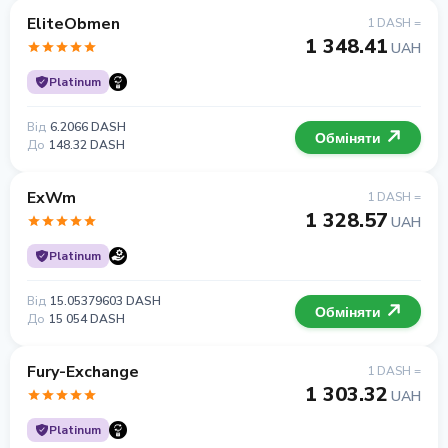
EliteObmen
1 DASH =
1 348.41
UAH
Platinum
Від
6.2066 DASH
Обміняти
До
148.32 DASH
ExWm
1 DASH =
1 328.57
UAH
Platinum
Від
15.05379603 DASH
Обміняти
До
15 054 DASH
Fury-Exchange
1 DASH =
1 303.32
UAH
Platinum