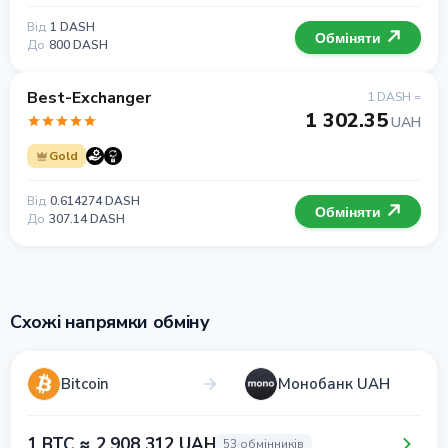
Від
1 DASH
Обміняти
До
800 DASH
Best-Exchanger
1 DASH =
1 302.35
UAH
Gold
Від
0.614274 DASH
Обміняти
До
307.14 DASH
Схожі напрямки обміну
Bitcoin
Монобанк UAH
1 BTC ≈ 2 908 312 UAH
53 обмінників