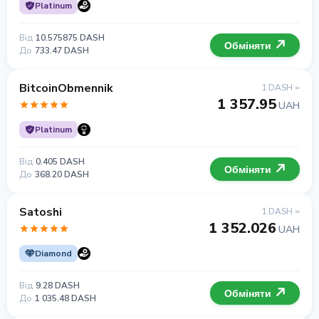
Platinum
Від
10.575875 DASH
Обміняти
До
733.47 DASH
BitcoinObmennik
1 DASH =
1 357.95
UAH
Platinum
Від
0.405 DASH
Обміняти
До
368.20 DASH
Satoshi
1 DASH =
1 352.026
UAH
Diamond
Від
9.28 DASH
Обміняти
До
1 035.48 DASH