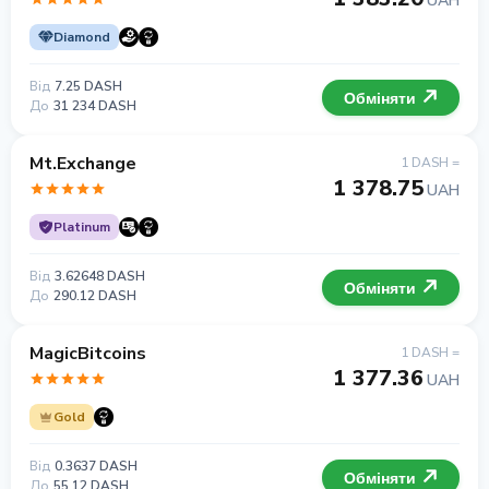
UAH
Diamond
Від
7.25 DASH
Обміняти
До
31 234 DASH
Mt.Exchange
1 DASH =
1 378.75
UAH
Platinum
Від
3.62648 DASH
Обміняти
До
290.12 DASH
MagicBitcoins
1 DASH =
1 377.36
UAH
Gold
Від
0.3637 DASH
Обміняти
До
55.12 DASH