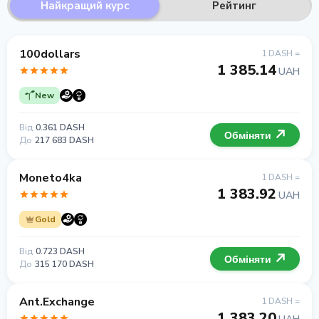
Найкращий курс
Рейтинг
100dollars
1 DASH =
1 385.14
UAH
New
Від
0.361 DASH
Обміняти
До
217 683 DASH
Moneto4ka
1 DASH =
1 383.92
UAH
Gold
Від
0.723 DASH
Обміняти
До
315 170 DASH
Ant.Exchange
1 DASH =
1 383.20