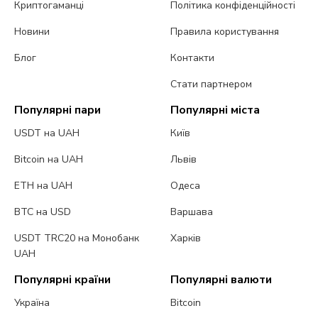
Криптогаманці
Політика конфіденційності
Новини
Правила користування
Блог
Контакти
Стати партнером
Популярні пари
Популярні міста
USDT на UAH
Київ
Bitcoin на UAH
Львів
ETH на UAH
Одеса
BTC на USD
Варшава
USDT TRC20 на Монобанк
Харків
UAH
Популярні країни
Популярні валюти
Україна
Bitcoin