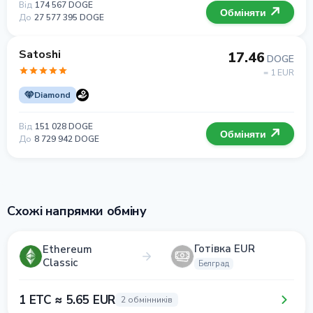
Від
174 567 DOGE
Обміняти
До
27 577 395 DOGE
Satoshi
17.46
DOGE
= 1 EUR
Diamond
Від
151 028 DOGE
Обміняти
До
8 729 942 DOGE
Схожі напрямки обміну
Готівка EUR
Ethereum
Classic
Белград
1 ETC ≈ 5.65 EUR
2 обмінників