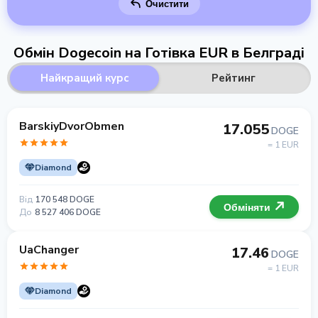
Очистити
Обмін Dogecoin на Готівка EUR в Белграді
Найкращий курс
Рейтинг
BarskiyDvorObmen
17.055
DOGE
= 1 EUR
Diamond
Від
170 548 DOGE
Обміняти
До
8 527 406 DOGE
UaChanger
17.46
DOGE
= 1 EUR
Diamond